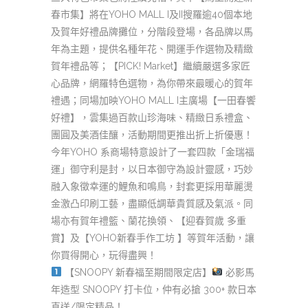
春市集】將在YOHO MALL I及II搜羅逾40個本地
及賀年好禮品牌攤位，分階段登場，各品牌以馬
年為主題，提供名種年花、開運手作選物及精緻
賀年禮品等；【PICK! Market】繼續嚴選多家匠
心品牌，網羅特色選物，為你帶來最暖心的賀年
禮遇；同場加映YOHO MALL I主廣場【一田春饗
好禮】，雲集過百款山珍海味、精緻日系禮盒、
團圓及美酒佳釀，活動期間更推出折上折優惠！
今年YOHO 系商場特意設計了一套四款「金瑞福
運」御守利是封，以日本御守為設計靈感，巧妙
融入象徵幸運的鯉魚和鳴鳥，封套更採用華麗燙
金激凸印刷工藝，盡顯低調華貴質感及氣派。同
場亦有賀年禮籃、蘭花換領、【迎春賀歲 多重
賞】及【YOHO新春手作工坊 】等賀年活動，讓
你買得開心，玩得盡興！
【SNOOPY 新春福至期間限定店】
必影馬
年造型 SNOOPY 打卡位，仲有必搶 300+ 款日本
直送/限定精品！