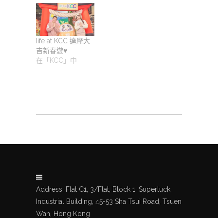
Iife at KCC 達摩大
吉新春遊♥️
在「KCC」中
Address: Flat C1, 3/Flat, Block 1, Superluck
Industrial Building, 45-53 Sha Tsui Road, Tsuen
Wan, Hong Kong