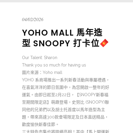
04/02/2026
YOHO MALL 馬年造
型 SNOOPY 打卡位
Our Talent: Sharon
Thank you so much for having us
圖片來源：Yoho mall
YOHO 系商場推出一系列新春活動與專屬禮遇，
在喜氣洋洋的節日氛圍中，為您開啟一整年的好
運氣。由即日起至2月22日，【SNOOPY新春福
至期間限定店】萌趣登場，史努比 (SNOOPY)聯
同他的兄弟們以及胡士托首度以馬年造型為主
題，帶來高達300款會場限定及日本直送精品，
歡度愉快新春佳節。
三大特色市集也將陸續亮相！其中【馬上開運新