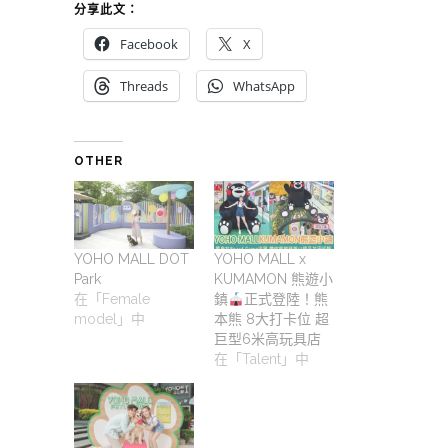
分享此文：
Facebook
X
Threads
WhatsApp
OTHER
YOHO MALL DOT
YOHO MALL x
Park
KUMAMON 熊遊小
在「Female
鎮
正式登陸！熊
model」中
本熊 8大打卡位 超
巨型6米高玩具店
在「Talent」中