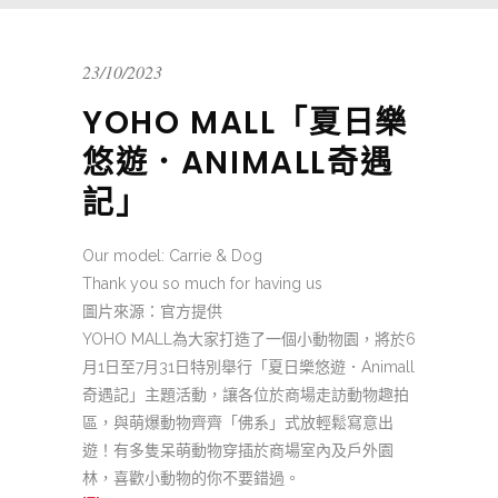
23/10/2023
YOHO MALL「夏日樂
悠遊．ANIMALL奇遇
記」
Our model: Carrie & Dog
Thank you so much for having us
圖片來源：官方提供
YOHO MALL為大家打造了一個小動物園，將於6
月1日至7月31日特別舉行「夏日樂悠遊．Animall
奇遇記」主題活動，讓各位於商場走訪動物趣拍
區，與萌爆動物齊齊「佛系」式放輕鬆寫意出
遊！有多隻呆萌動物穿插於商場室內及戶外園
林，喜歡小動物的你不要錯過。