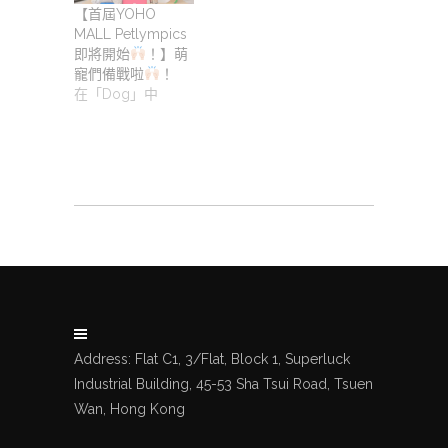
【首屆YOHO
MALL Petlympics
即將開始
！】萌
寵們備戰啦
！
在「Dog」中
Address: Flat C1, 3/Flat, Block 1, Superluck
Industrial Building, 45-53 Sha Tsui Road, Tsuen
Wan, Hong Kong