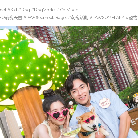
del #Kid #Dog #DogModel #CatModel
#YOHO萌寵天書 #PAWffeemeetsBagel #萌寵活動 #PAWSOMEPARK