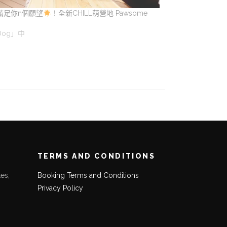
滿足你n個願望
！全新CHILL萌營地 Pawsome
！
Dog」中
TERMS AND CONDITIONS
es,
Booking Terms and Conditions
Privacy Policy