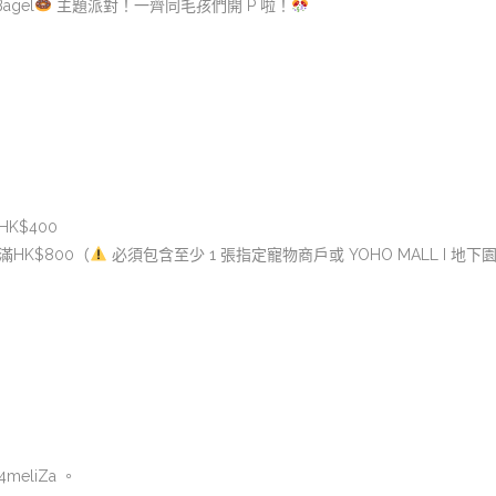
agel
主題派對！一齊同毛孩們開 P 啦！
K$400
HK$800（
必須包含至少 1 張指定寵物商戶或 YOHO MALL I 
meliZa 。