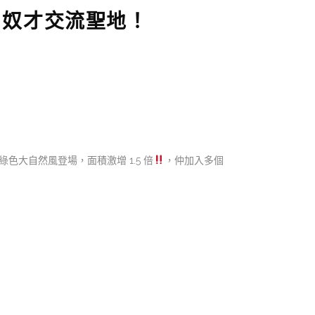
＋奴才交流聖地！
K 以綠色大自然風登場，面積激增 1.5 倍
，仲加入多個