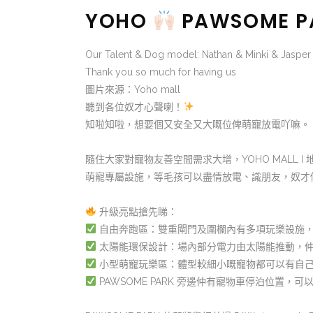
YOHO
PAWSOME 
Our Talent & Dog model: Nathan & Minki & Jasper
Thank you so much for having us
圖片來源：Yoho mall
聽到各位奴才心聲喇！
知啦知啦，想要個又安全又大嘅位俾萌寵放電吖嘛。
隨住大家對寵物友善空間需求大增，YOHO MALL I 地
萌寵專屬設施，等毛孩可以盡情放電、識朋友，奴才們就
升級亮點搶先睇：
自由奔跑區：雙重閘門及圍欄內有多項玩樂設施
太陽能環保設計：場內部分電力由太陽能推動，
小型萌寵玩樂區：體型較細小嘅寵物都可以有自
PAWSOME PARK 旁邊仲有寵物車停泊位置，