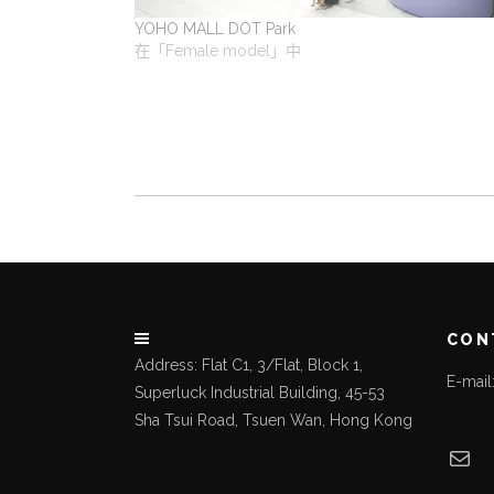
YOHO MALL DOT Park
在「Female model」中
CON
Address: Flat C1, 3/Flat, Block 1,
E-mai
Superluck Industrial Building, 45-53
Sha Tsui Road, Tsuen Wan, Hong Kong
Mai