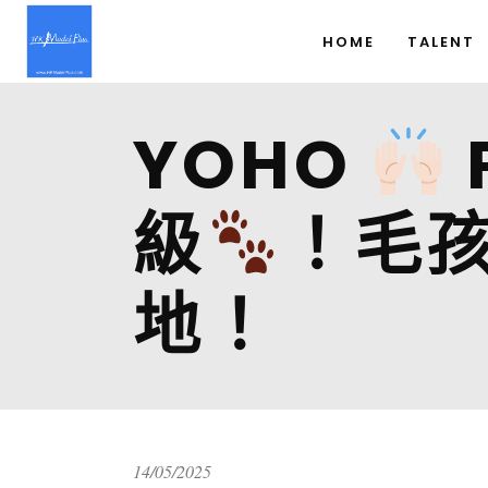
HOME
TALENT
YOHO
級
！毛
地！
14/05/2025