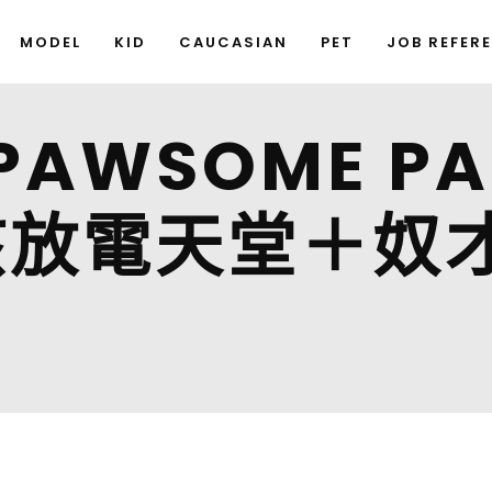
MODEL
KID
CAUCASIAN
PET
JOB REFER
PAWSOME P
孩放電天堂＋奴