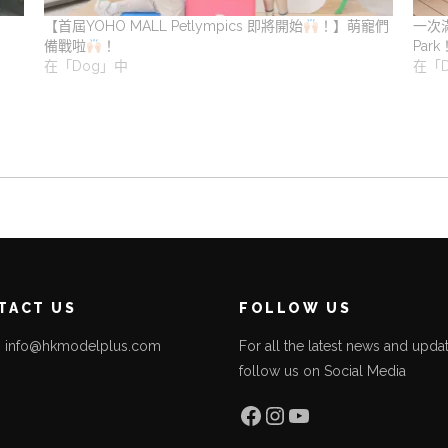
【首屆YOHO MALL Petlympics 即將開始
！】萌寵們
一次
備戰啦
！
Park
在「Dog」中
在「
TACT US
FOLLOW US
l: info@hkmodelplus.com
For all the latest news and updat
follow us on Social Media
l
Facebook
Instagram
YouTube