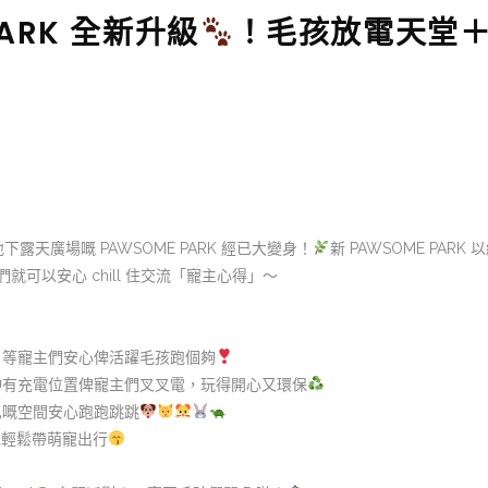
PARK 全新升級
！毛孩放電天堂
下露天廣場嘅 PAWSOME PARK 經已大變身！
新 PAWSOME PAR
可以安心 chill 住交流「寵主心得」～
，等寵主們安心俾活躍毛孩跑個夠
仲有充電位置俾寵主們叉叉電，玩得開心又環保
己嘅空間安心跑跑跳跳
可以輕鬆帶萌寵出行