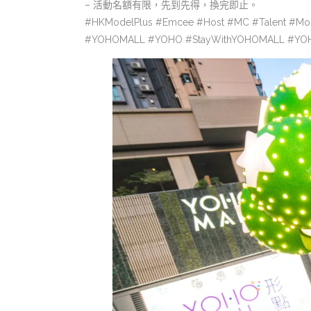
– 活動名額有限，先到先得，換完即止。
#HKModelPlus #Emcee #Host #MC #Talent #Mo
#YOHOMALL #YOHO #StayWithYOHOMALL 