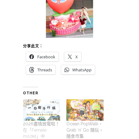
分享此文：
Facebook
X
Threads
WhatsApp
OTHER
2026盡情放電啦！
Ocean PopWalk・
在「Female
Grab ‘n’ Go 隨玩‧
model」中
隨食市集