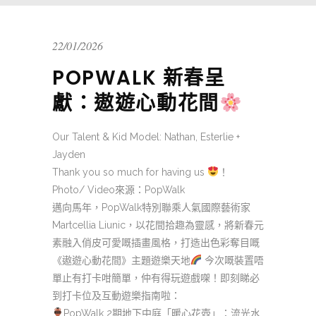
22/01/2026
POPWALK 新春呈
獻：遨遊心動花間
Our Talent & Kid Model: Nathan, Esterlie +
Jayden
Thank you so much for having us
！
Photo/ Video來源：PopWalk
邁向馬年，PopWalk特別聯乘人氣國際藝術家
Martcellia Liunic，以花間拾趣為靈感，將新春元
素融入俏皮可愛嘅插畫風格，打造出色彩奪目嘅
《遨遊心動花間》主題遊樂天地
今次嘅裝置唔
單止有打卡咁簡單，仲有得玩遊戲㗎！即刻睇必
到打卡位及互動遊樂指南啦：
PopWalk 2期地下中庭「暖心花壺」：流光水