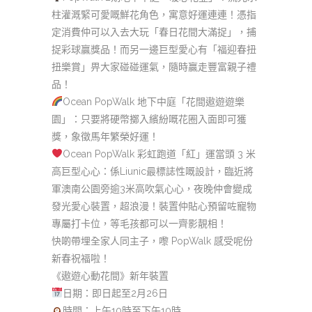
柱灌溉緊可愛嘅鮮花角色，寓意好運連連！憑指
定消費仲可以入去大玩「春日花間大滿捉」，捕
捉彩球贏獎品！而另一邊巨型愛心有「福迎春扭
扭樂賞」畀大家碰碰運氣，隨時贏走豐富親子禮
品！
Ocean PopWalk 地下中庭「花間遨遊遊樂
園」：只要將硬幣擲入繽紛嘅花圈入面即可獲
獎，象徵馬年繁榮好運！
Ocean PopWalk 彩虹跑道「紅」運當頭 3 米
高巨型心心：係Liunic最標誌性嘅設計，臨近將
軍澳南公園旁逾3米高吹氣心心，夜晚仲會變成
發光愛心裝置，超浪漫！裝置仲貼心預留咗寵物
專屬打卡位，等毛孩都可以一齊影靚相！
快啲帶埋全家人同主子，嚟 PopWalk 感受呢份
新春祝福啦！
《遨遊心動花間》新年裝置
日期：即日起至2月26日
時間：上午10時至下午10時