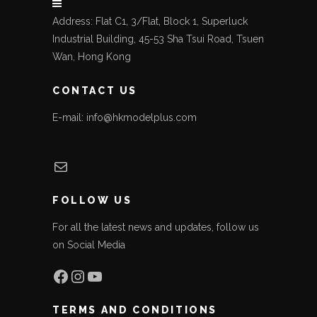
Address: Flat C1, 3/Flat, Block 1, Superluck
Industrial Building, 45-53 Sha Tsui Road, Tsuen
Wan, Hong Kong
CONTACT US
E-mail: info@hkmodelplus.com
Mail
FOLLOW US
For all the latest news and updates, follow us
on Social Media
Facebook
Instagram
YouTube
TERMS AND CONDITIONS