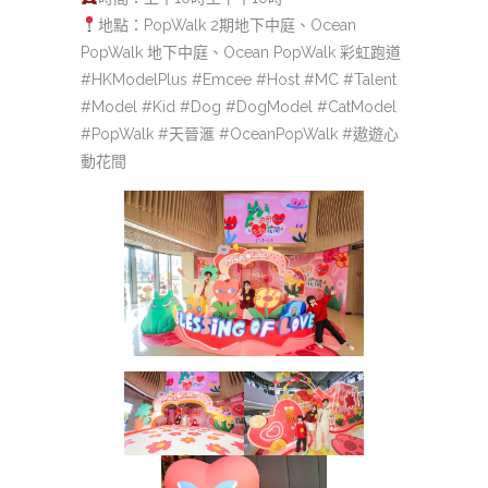
地點：PopWalk 2期地下中庭、Ocean
PopWalk 地下中庭、Ocean PopWalk 彩虹跑道
#HKModelPlus #Emcee #Host #MC #Talent
#Model #Kid #Dog #DogModel #CatModel
#PopWalk #天晉滙 #OceanPopWalk #遨遊心
動花間