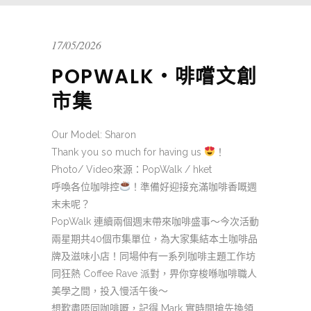
17/05/2026
POPWALK・啡嚐文創
市集
Our Model: Sharon
Thank you so much for having us
！
Photo/ Video來源：PopWalk / hket
呼喚各位咖啡控
！準備好迎接充滿咖啡香嘅週
末未呢？
PopWalk 連續兩個週末帶來咖啡盛事～今次活動
兩星期共40個市集單位，為大家集結本土咖啡品
牌及滋味小店！同場仲有一系列咖啡主題工作坊
同狂熱 Coffee Rave 派對，畀你穿梭喺咖啡職人
美學之間，投入慢活午後～
想歎盡唔同咖啡嘅，記得 Mark 實時間搶先換領