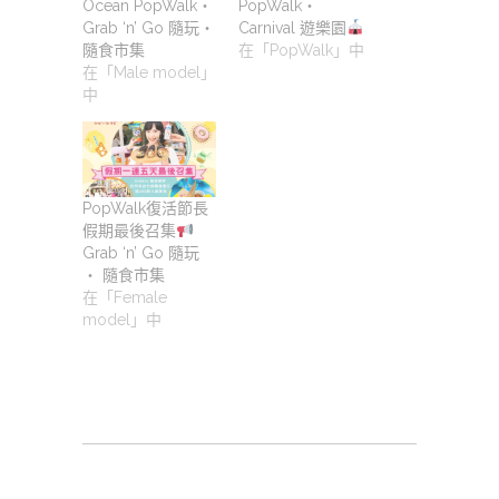
Ocean PopWalk・
PopWalk・
Grab ‘n’ Go 隨玩‧
Carnival 遊樂園
隨食市集
在「PopWalk」中
在「Male model」
中
PopWalk復活節長
假期最後召集
Grab ‘n’ Go 隨玩
‧ 隨食市集
在「Female
model」中