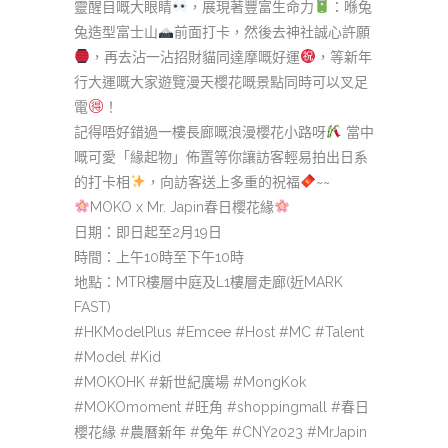
靈醒目嘅大眼睛
，展現著豐富生命力
：喺兔
兔造型富士山
前面打卡，然後去神社誠心許願
，再去沾一沾招財貓同達摩嘅好運
，等新年
行大運嘅大家遊覽漫天櫻花嘅景點同時可以叉足
電
！
記得唔好錯過一樓長廊嘅浪漫櫻花小路呀
當中
嘅可愛「緣起物」佈置等你讓訪客輕易拍出日系
的打卡相
，向訪客送上多重的祝福
~~
MOKO x Mr. Japin春日櫻花緣
日期：即日起至2月19日
時間：上午10時至下午10時
地點：MTR樓層中庭及L1樓層走廊(近MARK
FAST)
#HKModelPlus #Emcee #Host #MC #Talent
#Model #Kid
#MOKOHK #新世紀廣場 #MongKok
#MOKOmoment #旺角 #shoppingmall #春日
櫻花緣 #農曆新年 #兔年 #CNY2023 #MrJapin