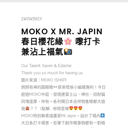
24/10/2023
MOKO X MR. JAPIN
春日櫻花緣
嚟打卡
兼沾上福氣
Our Talent: Karen & Esterlie
Thank you so much for having us
圖片來源：MOKO (SHKP)
炯炯有神的圓眼睛
原來唔係小編嘅專利！今日
經過MOKO中庭，發現連富士山、神社、招財貓
同埋達摩，仲有一系列嘅日本吉祥物隻眼都大過
我
？？（點解… 咁得意㗎
MOKO特別聯乘插畫家Mr.Japin，設計了場內
大日系打卡場景，佢筆下創作嘅事物都有一對精