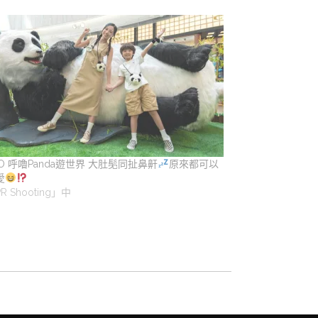
O 呼嚕Panda遊世界 大肚髧同扯鼻鼾
原來都可以
愛
R Shooting」中