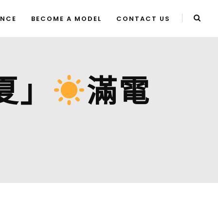
ENCE
BECOME A MODEL
CONTACT US
「夏」
滿電