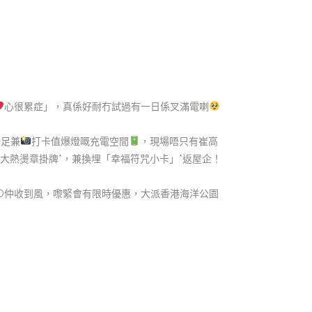
心很累症」，真係好耐冇試過有一日係叉滿電喇
十足兼
打卡值爆燈嘅充電空間
，現場唔只有崔高
韓國大熱燙章掛牌*，兼換埋「幸福符咒小卡」*返屋企！
KO仲收到風，嚟緊會有限時優惠，大派香港海洋公園