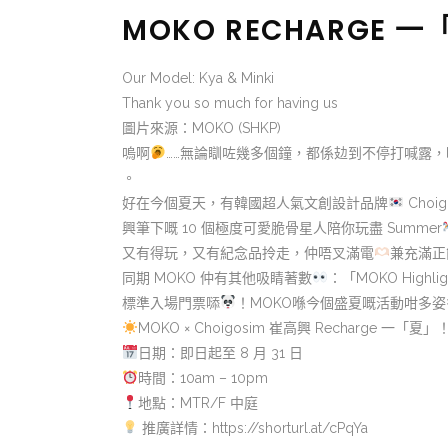
MOKO RECHARGE 
Our Model: Kya & Minki
Thank you so much for having us
圖片來源：MOKO (SHKP)
嗚啊
……無論瞓咗幾多個鐘，都係攰到不停打喊露，唔
。
好在今個夏天，有韓國超人氣文創設計品牌
Choi
興筆下嘅 10 個極度可愛脆骨星人陪你玩盡 Summer
又有得玩，又有紀念品拎走，仲唔叉滿電
兼充滿正
同期 MOKO 仲有其他吸睛著數
：「MOKO Highli
標準入場門票𠻹
！MOKO喺今個盛夏嘅活動咁多
MOKO × Choigosim 崔高興 Recharge 一「夏」
日期：即日起至 8 月 31 日
時間：10am – 10pm
地點：MTR/F 中庭
推廣詳情：https://shorturl.at/cPqYa