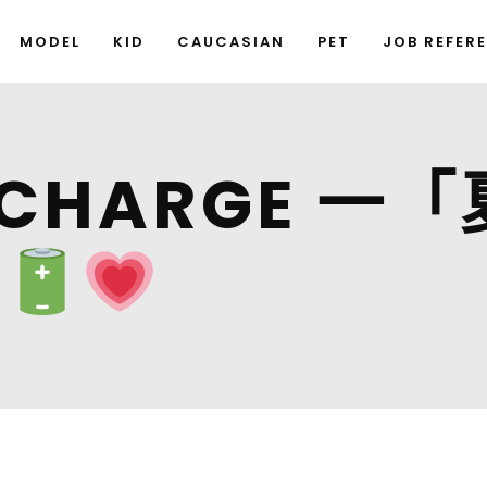
MODEL
KID
CAUCASIAN
PET
JOB REFER
ECHARGE 一
晒