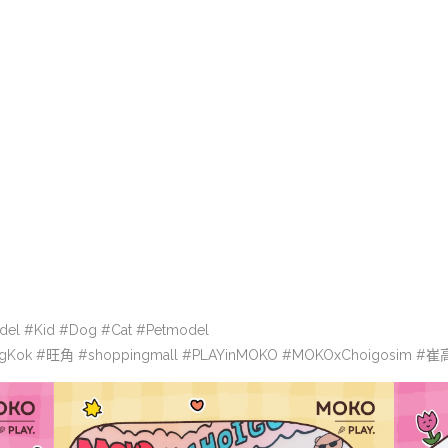
。
el #Kid #Dog #Cat #Petmodel
 #旺角 #shoppingmall #PLAYinMOKO #MOKOxChoigosim #