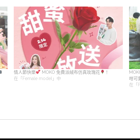
情人節快樂
MOKO 免費派絨布仿真玫瑰花
！
MOK
在「Female model」中
咁可
在「P