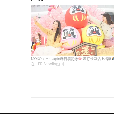
OTHER
MOKO x Mr. Japin春日櫻花緣
嚟打卡兼沾上福氣
在「PR Shooting」中