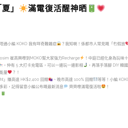
一「夏」
滿電復活醒神晒
通小編 KOKO 我有咩奇難雜症
？我知喇！係都市人常見嘅「冇假放
gosim 崔高興嚟到MOKO幫大家強力Recharge
！中庭已經化身為玩味
，仲有 5 大打卡充電區，可以一邊玩一邊影相
，再落手落腳 DIY 
能量
？！
ght」賺高達 HK$2,400 回贈
、晚市高達 100% 回贈
等等！小編 KO
姿多彩，記得留意小編公布嘅最新消息
齊齊嚟滿電復活啦
！
！