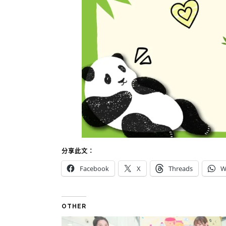
分享此文：
Facebook
X
Threads
W
OTHER