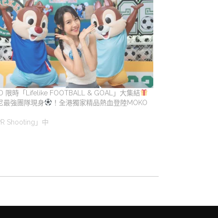
O 限時「Lifelike FOOTBALL & GOAL」大集結
尼最強團隊現身
！全港獨家精品熱血登陸MOKO
R Shooting」中