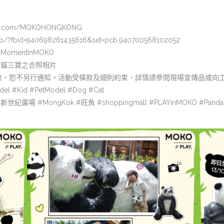
ook.com/MOKOHONGKONG
to/?fbid=940698261435616&set=pcb.940700568102052
aMomentInMOKO
 熊貓三寶之合照相片
改，恕不另行通知。活動受條款及細則約束，詳情請參閱現場宣傳品或向
el #Kid #PetModel #Dog #Cat
廣場 #MongKok #旺角 #shoppingmall #PLAYinMOKO #Pand