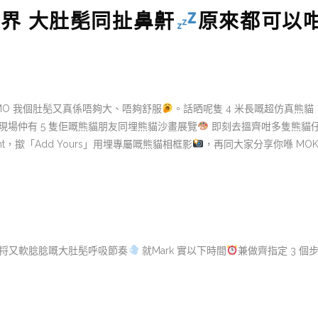
世界 大肚髧同扯鼻鼾
原來都可以
MO 我個肚髧又真係唔夠大、唔夠舒服
。話晒呢隻 4 米長嘅超仿真熊
現場仲有 5 隻佢嘅熊貓朋友同埋熊貓沙畫展覽
即刻去搵齊咁多隻熊貓
light，撳「Add Yours」用埋專屬嘅熊貓相框影
，再同大家分享你喺 MOKO 
捋又軟腍腍嘅大肚髧呼吸節奏
就Mark 實以下時間
兼做齊指定 3 個