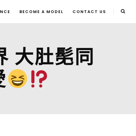
ENCE
BECOME A MODEL
CONTACT US
界 大肚髧同
愛