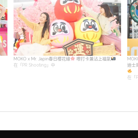
MOKO x Mr. Japin春日櫻花緣
嚟打卡兼沾上福氣
MOK
在「PR Shooting」中
迪士
在「P