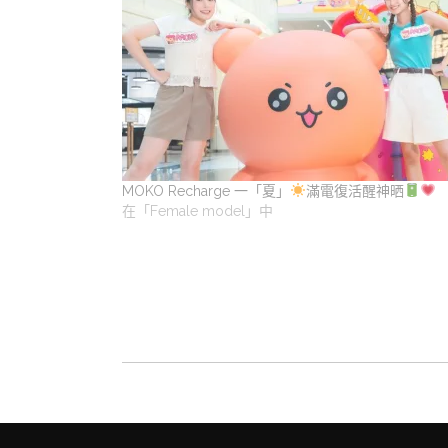
MOKO Recharge 一「夏」
滿電復活醒神晒
在「Female model」中