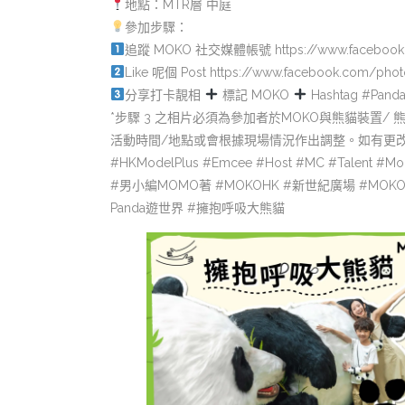
地點：MTR層 中庭
參加步驟：
追蹤 MOKO 社交媒體帳號
https://www.faceb
Like 呢個 Post
https://www.facebook.com/pho
分享打卡靚相
標記 MOKO
Hashtag #Pand
*步驟 3 之相片必須為參加者於MOKO與熊貓裝置/
活動時間/地點或會根據現場情況作出調整。如有更
#HKModelPlus #Emcee #Host #MC #Talent #Mod
#男小編MOMO著 #MOKOHK #新世紀廣場 #MOKO新世紀
Panda遊世界 #擁抱呼吸大熊貓