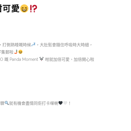
咁可愛
貓，打側熟睡嘅時候
，大肚髧會隨住呼吸時大時細，
仔集郵啦
嘅 Panda Moment
咁就加倍可愛、加倍開心啦
步驟
就有機會盡情同佢打卡㗎喇
！