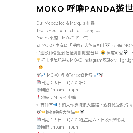
MOKO 呼嚕PANDA遊
Our Model: Ice & Marquis 柏霖
Thank you so much for having us
Photos來源：MOKO (SHKP)
同 MOKO 中庭嘅「呼嚕」大熊貓相比
，小編 MO
仔細聽仲會聽到佢扯鼻鼾嘅聲音𠻹~
極度可愛
！
打卡嗰陣記得去MOKO Instagram嘅Story High
~
MOKO 呼嚕Panda遊世界
日期：即日 – 13/10 (日)
時間：10am – 10pm
地點：MTR層 中庭
仲有仲有
！如果你想擁抱大熊貓，親身感受既滑捋
擁抱呼吸大熊貓
日期：即日 – 13/10 (逢星期六、日及公眾假期)
時間：10am – 10pm