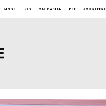
MODEL
KID
CAUCASIAN
PET
JOB REFER
E