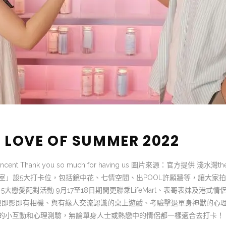
S LOVE OF SUMMER 2022
t Thank you so much for having us 圖片來源：官方提供 淺水灣t
POOL急症室」設5大打卡位，包括鏡中花、七情空間、出POOL許願牆等，讓大家
大戀愛配對活動 9月17至18日期間更聯乘LifeMart、表哥表妹及港式情
典即影即有相機、與有緣人交流認識的桌上遊戲、考驗擊退單身神獸的心
小互動和心理測驗，無論單身人士或熱戀中的情侶都一樣適合去打卡！ ..