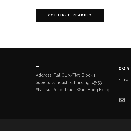
CONTINUE READING
CON
Address: Flat C1, 3/Flat, Block 1,
E-mai
Superluck Industrial Building, 45-53
Sha Tsui Road, Tsuen Wan, Hong Kong
Mai