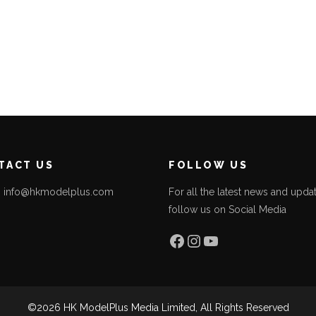
TACT US
FOLLOW US
l: info@hkmodelplus.com
For all the latest news and updat
follow us on Social Media
l
Facebook
Instagram
YouTube
©2026 HK ModelPlus Media Limited, All Rights Reserved