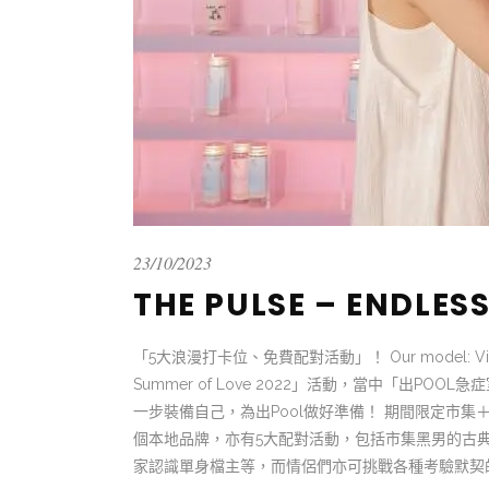
23/10/2023
THE PULSE – ENDLES
「5大浪漫打卡位、免費配對活動」！ Our model: Vincen
Summer of Love 2022」活動，當中「出
一步裝備自己，為出Pool做好準備！ 期間限定市集＋5
個本地品牌，亦有5大配對活動，包括市集黑男的古
家認識單身檔主等，而情侶們亦可挑戰各種考驗默契的