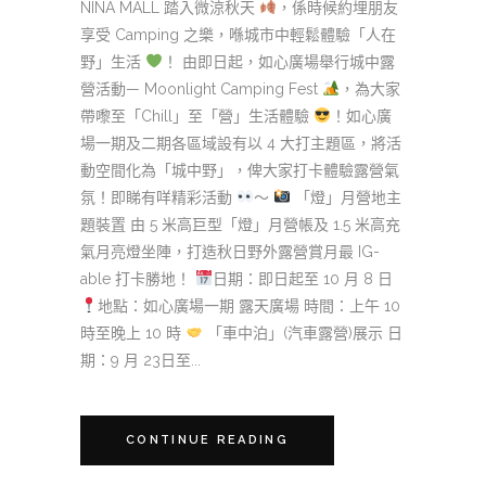
NINA MALL 踏入微涼秋天
，係時候約埋朋友
享受 Camping 之樂，喺城市中輕鬆體驗「人在
野」生活
！ 由即日起，如心廣場舉行城中露
營活動— Moonlight Camping Fest
，為大家
帶嚟至「Chill」至「營」生活體驗
！如心廣
場一期及二期各區域設有以 4 大打主題區，將活
動空間化為「城中野」，俾大家打卡體驗露營氣
氛！即睇有咩精彩活動
～
「燈」月營地主
題裝置 由 5 米高巨型「燈」月營帳及 1.5 米高充
氣月亮燈坐陣，打造秋日野外露營賞月最 IG-
able 打卡勝地！
日期：即日起至 10 月 8 日
地點：如心廣場一期 露天廣場 時間：上午 10
時至晚上 10 時
「車中泊」(汽車露營)展示 日
期：9 月 23日至...
CONTINUE READING