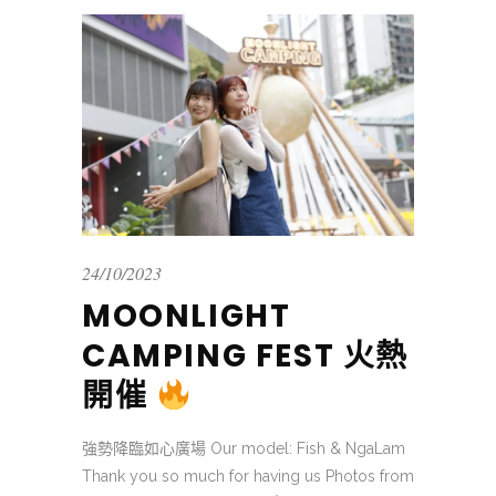
24/10/2023
MOONLIGHT
CAMPING FEST 火熱
開催
強勢降臨如心廣場 Our model: Fish & NgaLam
Thank you so much for having us Photos from