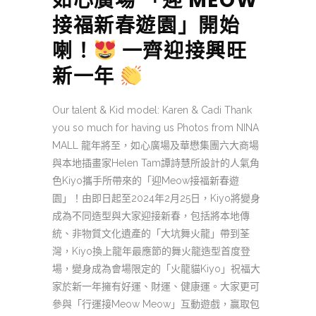
如心廣場 「迎 MEOW
接福新春遊園」開始
喇！
一齊迎接興旺
新一年
Our talent & Kid model: Karen & Cadi Thank
you so much for having us Photos from NINA
MALL 龍年將至，如心廣場及華懋集團六大商場
與本地插畫家Helen Tam譚詩慧所設計的人氣角
色Kiyo攜手所帶來的「迎Meow接福新春遊
園」！由即日起至2024年2月25日，Kiyo將變身
成為不同造型與大家迎接新春，包括將本地傳
統、非物質文化遺產的「大坑舞火龍」帶到荃
灣，Kiyo換上龍年最應節的舞火龍造型首度登
場，變身成為會場限定的「火龍貓Kiyo」祝福大
家於新一年擁有好運、財運、健康運。大家更可
參與「行運接Meow Meow」互動遊戲，贏取包