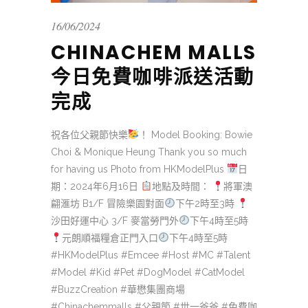
16/06/2024
CHINACHEM MALLS
今日免費咖啡派送活動
完成
祝各位父親節快樂
！ Model Booking: Bowie
Choi & Monique Heung Thank you so much
for having us Photo from HKModelPlus
日
期：2024年6月16日
地點及時間：
將軍澳
翩滙坊 B1/F 冒險樂園對面
下午2時至3時
沙田好運中心 3/F 麥當勞門外
下午4時至5時
元朗順福糧倉正門入口
下午4時至5時
#HKModelPlus #Emcee #Host #MC #Talent
#Model #Kid #Pet #DogModel #CatModel
#BuzzCreation #華懋集團商場
#Chinachemmalls #父親節 #世一爸爸 #免費咖