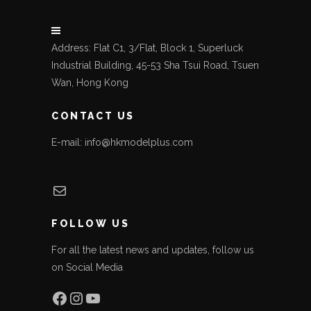
Address: Flat C1, 3/Flat, Block 1, Superluck
Industrial Building, 45-53 Sha Tsui Road, Tsuen
Wan, Hong Kong
CONTACT US
E-mail: info@hkmodelplus.com
Mail
FOLLOW US
For all the latest news and updates, follow us
on Social Media
Facebook
Instagram
YouTube