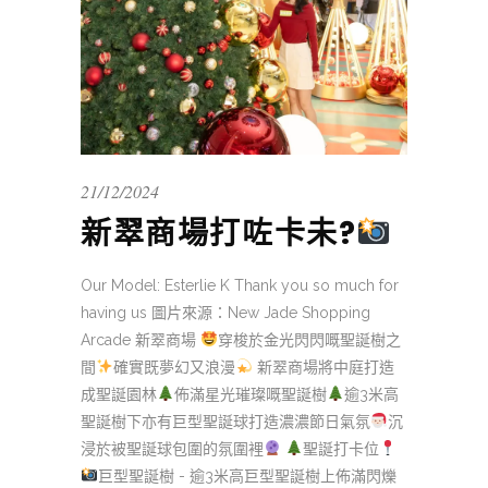
21/12/2024
新翠商場打咗卡未?
Our Model: Esterlie K Thank you so much for
having us 圖片來源：New Jade Shopping
Arcade 新翠商場
穿梭於金光閃閃嘅聖誕樹之
間
確實既夢幻又浪漫
新翠商場將中庭打造
成聖誕園林
佈滿星光璀璨嘅聖誕樹
逾3米高
聖誕樹下亦有巨型聖誕球打造濃濃節日氣氛
沉
浸於被聖誕球包圍的氛圍裡
聖誕打卡位
巨型聖誕樹 - 逾3米高巨型聖誕樹上佈滿閃爍