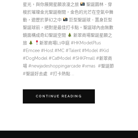
星光，與你展開星願浪漫之旅
聖誕園林 - 穿
梭於璀璨金光聖誕樹間，金色的光芒在空氣中舞
動，遊歷於夢幻之中
巨型聖誕球 - 置身巨型
聖誕球前，絕對是最佳打卡點。聖誕球內由無數
鏡面構成奇幻聖誕空間
新翠商場聖誕星願之
旅
新翠商場L1中庭 #HKModelPlus
#Emcee #Host #MC #Talent #Model #Kid
#DogModel #CatModel #SHKPmall #新翠商
場 #newjadeshoppingarcade #xmas #聖誕節
#聖誕好去處 #打卡熱點 ...
CONTINUE READING