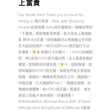
上富貴
Our Model: Kero Thank you so much for
having us 圖片來源：New Jade Shopping
Arcade 新翠商場 Hoko飛天貓帶住一棟棟金幣同
「千萬両」飛到嚟新翠商場，為大家送上滿滿福
氣 新年vibe正濃，除咗繼續可以夾開運公仔同影
巨大版自拍照外，仲可以同Hoko飛天貓打卡沾
好運氣！
新春打卡位推介： • HOKO招福御
苑 - 與3米高HOKO飛天貓合照，注入滿滿幸福好
運氣，影相即刻好運加馬！
• 招財進喵 - 如
招財貓般的HOKO飛天貓，與萌友們為大家招財
招福，穿梭於一棟棟金幣及桃花之中，開啟新一
年桃花運，行大運超有Feel！ • 開運花燈陣 - 紅
噹噹的燈籠陣，有HOKO飛天貓一馬當先，為大
家送上祝福
馬年順利、好運連連！
#HKModelPlus #Emcee #Host #MC #Talent
#Model #Kid #DogModel #CatModel #柴灣