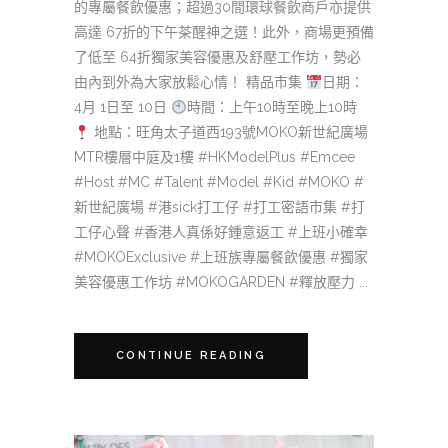
的專屬餐飲優惠；超過30間環球餐飲商戶亦提供
高達 67折的下午茶醒神之選！此外，商場更預備
了低至 64折獨家美容優惠及舒壓工作坊，勢必
由內到外為大家放鬆心情！ 精品市集
日期：
4月 1日至 10日
時間：上午10時至晚上10時
地點：旺角太子道西193號MOKO新世紀廣場
MTR樓層中庭及1樓 #HKModelPlus #Emcee
#Host #MC #Talent #Model #Kid #MOKO #
新世紀廣場 #港sick打工仔 #打工密語市集 #打
工仔心聲 #香港人真係好鍾意返工 #上班小確幸
#MOKOExclusive #上班族專屬餐飲優惠 #獨家
美容優惠工作坊 #MOKOGARDEN #釋放壓力 ...
CONTINUE READING