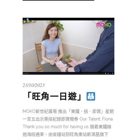
23/10/2023
「旺角一日遊」
MOKO新世紀廣場 推出「東鐵．搭．即賞」星期
一至五出示乘搭紀錄即賞贈券 Our Talent: Fiona
Thank you so much for having us 隨着東鐵線
過海段通車，由金鐘站到旺角東站新鴻基旗下