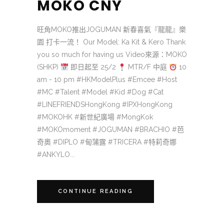
MOKO CNY
旺角MOKO推出JOGUMAN 新春喜氣『龍龍』樂
園 打卡一流！ Our Model: Ka Kit & Kero Thank
you so much for having us Video來源：MOKO
(SHKP)
即日起至 25/2
MTR/F 中庭
10
am - 10 pm #HKModelPlus #Emcee #Host
#MC #Talent #Model #Kid #Dog #Cat
#LINEFRIENDSHongKong #IPXHongKong
#MOKOHK #新世紀廣場 #MongKok
#MOKOmoment #JOGUMAN #BRACHIO #芭
奇奧 #DIPLO #甸蒲露 #TRICERA #特莉奇娜
#ANKYLO...
CONTINUE READING