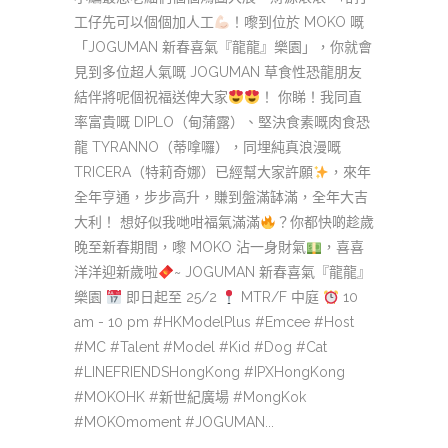
工仔先可以個個加人工
！嚟到位於 MOKO 嘅
「JOGUMAN 新春喜氣『龍龍』樂園」，你就會
見到多位超人氣嘅 JOGUMAN 草食性恐龍朋友
結伴將呢個祝福送俾大家
！ 你睇！我同直
率富貴嘅 DIPLO（甸蒲露）、堅決食素嘅肉食恐
龍 TYRANNO（蒂嗱囉），同埋純真浪漫嘅
TRICERA（特莉奇娜）已經幫大家許願
，來年
全年亨通，步步高升，賺到盤滿缽滿，全年大吉
大利！ 想好似我哋咁福氣滿滿
？你都快啲趁歲
晚至新春期間，嚟 MOKO 沾一身財氣
，喜喜
洋洋迎新歲啦
~ JOGUMAN 新春喜氣『龍龍』
樂園
即日起至 25/2
MTR/F 中庭
10
am - 10 pm #HKModelPlus #Emcee #Host
#MC #Talent #Model #Kid #Dog #Cat
#LINEFRIENDSHongKong #IPXHongKong
#MOKOHK #新世紀廣場 #MongKok
#MOKOmoment #JOGUMAN...