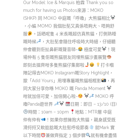
Our Model: Ice & Marquis 柏霖 Thank you so
much for having us Photos來源：MOKO
(SHKP) 同 MOKO 中庭嘅「呼嚕」大熊貓相比
，小編 MOMO 我個肚髧又真係唔夠大、唔夠舒
服
。話晒呢隻 4 米長嘅超仿真熊貓，打側熟睡
嘅時候
，大肚髧會隨住呼吸時大時細，仔細聽
仲會聽到佢扯鼻鼾嘅聲音𠻹~
極度可愛
！現
場仲有 5 隻佢嘅熊貓朋友同埋熊貓沙畫展覽
即刻去搵齊咁多隻熊貓仔集郵啦
打卡嗰
陣記得去MOKO Instagram嘅Story Highlight，
撳「Add Yours」用埋專屬嘅熊貓相框影
，再
同大家分享你喺 MOKO 嘅 Panda Moment
咁就加倍可愛、加倍開心啦~
MOKO 呼
嚕Panda遊世界
日期：即日 – 13/10 (日)
時間：10am – 10pm
地點：MTR層 中庭
仲有仲有
！如果你想擁抱大熊貓，親身感受既
滑捋捋又軟腍腍嘅大肚髧呼吸節奏
就Mark 實
以下時間
兼做齊指定 3 個步驟
就有機會盡情