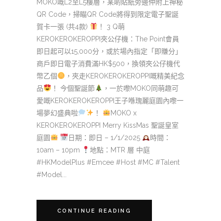
MOKO嘅L2至L5樓層，某啲貼紙旁邊仲附上神秘
QR Code，掃瞄QR Code將得到限定電子聖誕
賀卡一張 (共4款)
！ 3
Q萌
KEROKEROKEROPPI夾公仔機：The Point會員
即日起可以15,000分，或於場內指定「即賺分」
商戶即日電子消費滿HK$500，換領夾公仔機代
幣乙個
，夾走KEROKEROKEROPPI嘅精美紀念
品
！ 今個聖誕節
，一於嚟MOKO同萌趣可
愛嘅KEROKEROKEROPPI王子喺瑰麗庭園內嚟一
場夢幻盛典啦
！
MOKO x
KEROKEROKEROPPI Merry KissMas 聖誕皇室
庭園
日期：即日 – 1/1/2025
時間：
10am – 10pm
地點：MTR 層 中庭
#HKModelPlus #Emcee #Host #MC #Talent
#Model...
CONTINUE READING