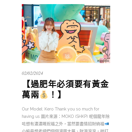
02/02/2024
【過肥年必須要有黃金
萬兩
！】
Our Model: Kero Thank you so much for
having us 圖片來源：MOKO (SHKP) 呢個龍年除
咗想有濃濃嘅祝福之外，當然要盡情招財納福
小編最想老細們個個鴻圖大展、財源滾滾，咁打