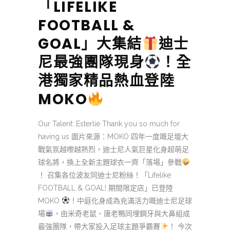
「LIFELIKE
FOOTBALL &
GOAL」大集結
迪士
尼最強團隊現身
！全
港獨家精品熱血登陸
MOKO
Our Talent: Esterlie Thank you so much for
having us 圖片來源：MOKO ​ 四年一度嘅足壇大
戰氣氛越嚟越熱烈，迪士尼人氣巨星化⾝超萌⾜
球名將，換上全新主題球衣一齊「落場」參戰
！ 召集各位波友同迪士尼粉絲！「Lifelike
FOOTBALL & GOAL! 期間限定店」已登陸
MOKO
！中庭化身成為充滿活力嘅迪士尼足球
場
，由米奇老鼠、唐老鴨同埋鋼牙與大鼻組成
最強團隊，帶大家投入足球主題爭霸賽
！ 今次