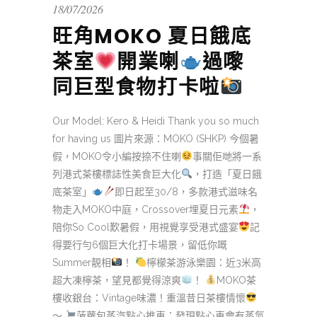
18/07/2026
旺角MOKO 夏日餓底
茶室
開業喇
過嚟
同巨型食物打卡啦
Our Model: Kero & Heidi Thank you so much
for having us 圖片來源：MOKO (SHKP) 今個暑
假，MOKO令小編按捺不住喇
事關佢哋將一系
列港式茶樓標誌性美食巨大化
，打造「夏日餓
底茶室」
即日起至30/8，多款港式滋味名
物走入MOKO中庭，Crossover埋夏日元素
，
陪你So Cool歎暑假，用視覺享受港式盛宴
記
得要行勻6個巨大化打卡場景，留低你嘅
Summer靚相
！
檸檬茶游泳樂園：近3米高
超大凍檸茶，望見都覺得涼爽
！
MOKO茶
樓收銀台：Vintage味濃！重溫昔日茶樓情懷
～
菠蘿包蒸汽點心推車：發現點心車會有蒸氣