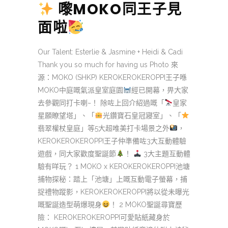
嚟MOKO同王子見
面啦
Our Talent: Esterlie & Jasmine + Heidi & Cadi
Thank you so much for having us Photo 來
源：MOKO (SHKP) KEROKEROKEROPPI王子喺
MOKO中庭嘅氣派皇室庭園
經已開幕，畀大家
去參觀同打卡喇~！ 除咗上回介紹過嘅「
皇家
星願瞭望塔」、「
光鑽寶石皇冠寢室」、「
翡翠權杖皇庭」等5大超唯美打卡場景之外
，
KEROKEROKEROPPI王子仲準備咗3大互動體驗
遊戲，同大家歡度聖誕節
！
3大主題互動體
驗有咩玩？ 1
MOKO x KEROKEROKEROPPI池塘
捕物探秘：踏上「池塘」上嘅互動電子螢幕，捕
捉禮物蹤影，KEROKEROKEROPPI將以從未曝光
嘅聖誕造型萌爆現身
！ 2
MOKO聖誕尋寶歷
險： KEROKEROKEROPPI可愛貼紙藏身於