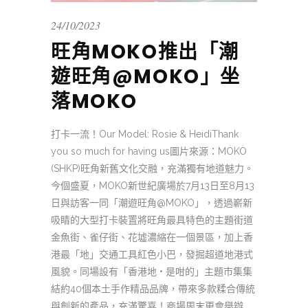
24/10/2023
旺角MOKO推出「潮
遊旺角@MOKO」坐
落MOKO
打卡一流！Our Model: Rosie & HeidiThank
you so much for having us圖片來源：MOKO
(SHKP)旺角新舊文化交融，充滿獨有地道魅力。
今個盛夏，MOKO新世紀廣場於7月13日至8月13
日與訪客一同「潮遊旺角@MOKO」，透過嶄新
吸睛的大型打卡裝置將旺角最具特色的主題街道
金魚街、雀仔街、花墟濃縮在一個景區，加上香
港最「地」交通工具紅色小巴，發掘超道地港式
風貌。同場設有「香港地 • 是咁的」主題市集集
結約40個本土手作精品品牌，帶來多款糅合傳統
與創新的產品，充滿驚喜！商場周末更會舉辦