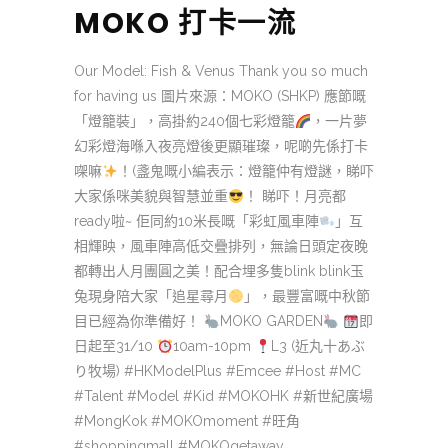
MOKO 打卡一流
Our Model: Fish & Venus Thank you so much
for having us 圖片來源：MOKO (SHKP) 應節嘅
「燈籠裝」，高掛約240個七彩燈籠
，一片夢
幻彩燈海喺入夜亮燈後更顯璀璨，呢啲先係打卡
㗎嘛
！(盞鬼嘅小編表示：燈籠仲有燈謎，睇吓
大家係咪美貌與智慧並重
！ 睇吓！月亮都
ready啦~ 佢同約10米長嘅「彩虹風車陣
」互
相輝映，風車陣高低交疊排列，無論日頭定夜晚
都轉出人月團圓之美！配合埋多隻blink blink玉
兔現身陪大家「追星尋月
」，最豐富嘅中秋節
目已經為你準備好！
MOKO GARDEN
即
日起至31/10
10am-10pm
L3 (近丸十あぶ
り牧場) #HKModelPlus #Emcee #Host #MC
#Talent #Model #Kid #MOKOHK #新世紀廣場
#MongKok #MOKOmoment #旺角
#shoppingmall #MOKOgetaway