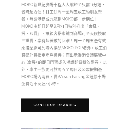
MOKO新世紀廣場車程大大縮短至只需11分鐘，
省時超方便！打工仔周一至周五放工約朋友聚
餐，無論港島或九龍到MOKO都一步到位！
MOKO由即日起至8月31日特別推出「東鐵．
搭．即賞」，讓顧客搭東鐵到商場可全天候換取
三重賞，享有超著數的回贈！周一至周五憑有效
乘搭紀錄可於場內換領MOKO POP贈券，放工消
費額外賞指定商戶禮券；而出示香港會議展覽中
心 (會展) 的即日門票或入場證即賞餐飲贈券。此
外，車主一族更可於周五至周日及公眾假期憑
MOKO場內消費，賞Wilson Parking金鐘停車場
免費泊車高達4小時。 ...
CONTINUE READING