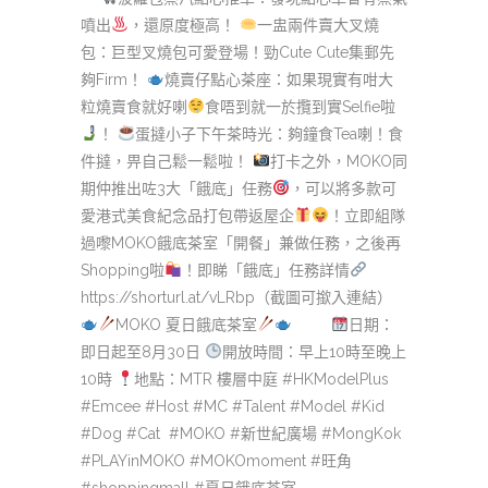
噴出
，還原度極高！
一盅兩件賣大叉燒
包：巨型叉燒包可愛登場！勁Cute Cute集郵先
夠Firm！
燒賣仔點心茶座：如果現實有咁大
粒燒賣食就好喇
食唔到就一於攬到實Selfie啦
！
蛋撻小子下午茶時光：夠鐘食Tea喇！食
件撻，畀自己鬆一鬆啦！
打卡之外，MOKO同
期仲推出咗3大「餓底」任務
，可以將多款可
愛港式美食紀念品打包帶返屋企
！立即組隊
過嚟MOKO餓底茶室「開餐」兼做任務，之後再
Shopping啦
！即睇「餓底」任務詳情
https://shorturl.at/vLRbp（截圖可撳入連結）
MOKO 夏日餓底茶室
日期：
即日起至8月30日
開放時間：早上10時至晚上
10時
地點：MTR 樓層中庭 #HKModelPlus
#Emcee #Host #MC #Talent #Model #Kid
#Dog #Cat #MOKO #新世紀廣場 #MongKok
#PLAYinMOKO #MOKOmoment #旺角