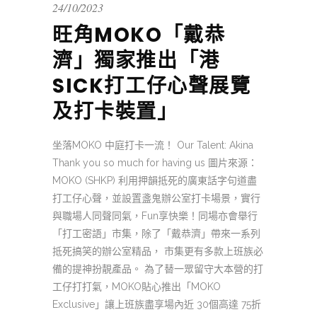
24/10/2023
旺角MOKO「戴恭
濟」獨家推出「港
SICK打工仔心聲展覽
及打卡裝置」
坐落MOKO 中庭打卡一流！ Our Talent: Akina
Thank you so much for having us 圖片來源：
MOKO (SHKP) 利用押韻抵死的廣東話字句道盡
打工仔心聲，並設置盞鬼辦公室打卡場景，實行
與職場人同聲同氣，Fun享快樂！同場亦會舉行
「打工密語」市集，除了「戴恭濟」帶來一系列
抵死搞笑的辦公室精品， 市集更有多款上班族必
備的提神扮靚產品。 為了替一眾留守大本營的打
工仔打打氣，MOKO貼心推出「MOKO
Exclusive」讓上班族盡享場內近 30個高達 75折