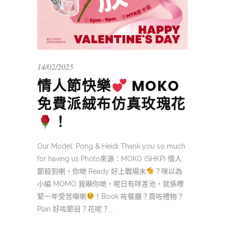
14/02/2025
情人節快樂
MOKO
免費派絨布仿真玫瑰花
！
Our Model: Pong & Heidi Thank you so much
for having us Photo來源：MOKO (SHKP) 情人
節殺到喇，你哋 Ready 好上戰場未
？咪以為
小編 MOMO 我嚇你哋，呢日有咩差池，就係嚟
緊一年受苦㗎喇
！Book 咗餐廳？買咗禮物？
Plan 好咗節目？花呢？...