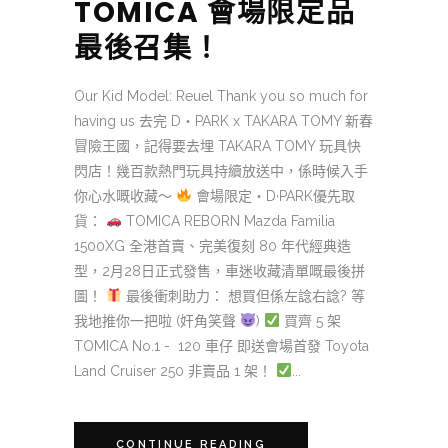
TOMICA 會場限定品
最後召集！
Our Kid Model: Reuel Thank you so much for
having us 去完 D‧PARK x TAKARA TOMY 新春
冒險王國，記得要去埋 TAKARA TOMY 玩具快
閃店！幾百款熱門玩具持續放送中，係時候入手
你心水嘅收藏～
會場限定・D·PARK優先取
貨：
TOMICA REBORN Mazda Familia
1500XG 全港首賣、完美復刻 80 年代經典造
型，2月28日正式發售，車迷收藏清單嘅最後拼
圖！
最後衝刺助力： 想買但係左諗右諗? 等
我地推你一把啦 (奸角笑聲
)
買齊 5 架
TOMICA No.1 - 120 車仔 即送會場首發 Toyota
Land Cruiser 250 非賣品 1 架！
...
CONTINUE READING