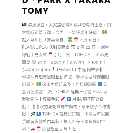
D‧PARK X TAKARA
TOMY
每逢週日，大家最愛嘅角色將會輪流出沒，同
大家近距離互動、合照，一齊接馬年好運！
超人氣角色「驚喜現身」
2 月 15日｜
PLARAIL PLA-KUN見面會
2 月 22 日 ｜新幹
線戰士見面會
3 月 1 日｜TOMICA T-KUN見
面會
2pm - 2:20pm｜2:50pm - 3:10pm｜
3:40pm - 4pm
D·PARK L1 中庭 除咗影相，
現場仲有超豐富嘅互動遊戲，等小朋友發揮無限
創意
週末免費玩具及工作坊體驗區
創
意填色遊戲： 為 TOMICA 經典車仔或 ANIA 可
愛動物油上專屬色彩
ANIA 親子配對遊
戲： 考考眼力兼認識野生動物，最啱親子合作挑
戰！
TOMICA 玩具試玩區：小朋友可以親
手試玩多款熱門套裝，投入車仔王國嘅夢幻世
界！
即日起至 3 月 8 日...