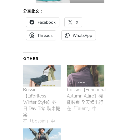
分享此文：
Facebook
X
Threads
WhatsApp
OTHER
Bossini
bossini【Functional
【Effortless
Autumn Attire】機
Winter Style】冬
能裝束 全天候出行
日 Day Trip 裝束提
在「Talent」中
案
在「bossini」中