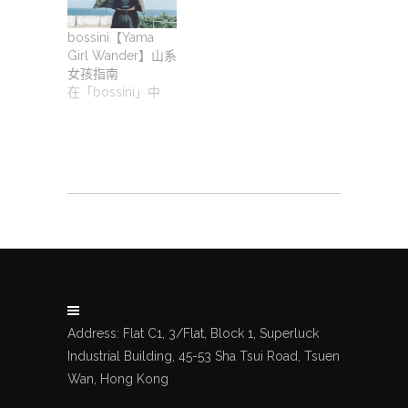
bossini【Yama
Girl Wander】山系
女孩指南
在「bossini」中
Address: Flat C1, 3/Flat, Block 1, Superluck
Industrial Building, 45-53 Sha Tsui Road, Tsuen
Wan, Hong Kong