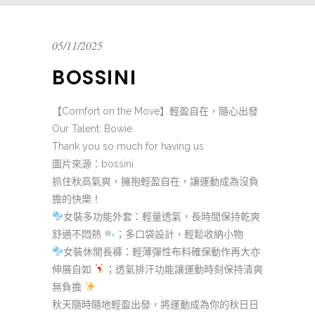
05/11/2025
BOSSINI
【Comfort on the Move】輕盈自在，隨心出發
Our Talent: Bowie
Thank you so much for having us
圖片來源：bossini
抓住秋高氣爽，擁抱輕盈自在，讓運動成為沒負
擔的快樂！
女裝多功能外套：輕量透氣，長時間保持乾爽
舒適不悶熱
；多口袋設計，輕鬆收納小物
女裝休閒長褲：輕薄彈性布料確保動作再大亦
伸展自如
；透氣排汗功能讓運動時刻保持清爽
無負擔
秋天隨時隨地輕盈出發，將運動成為你的秋日日