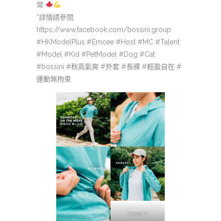
常
*詳情請參閱
https://www.facebook.com/bossini.group
#HKModelPlus #Emcee #Host #MC #Talent
#Model #Kid #PetModel #Dog #Cat
#bossini #秋高氣爽 #外套 #長褲 #輕盈自在 #
運動無拘束
bossini