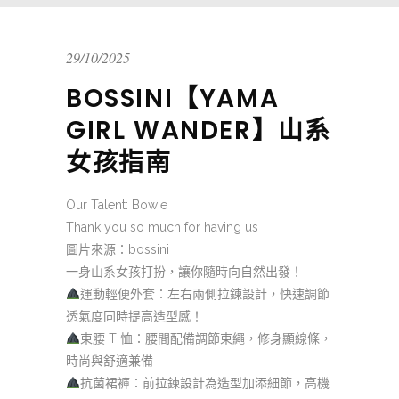
29/10/2025
BOSSINI【YAMA
GIRL WANDER】山系
女孩指南
Our Talent: Bowie
Thank you so much for having us
圖片來源：bossini
一身山系女孩打扮，讓你隨時向自然出發！
運動輕便外套：左右兩側拉鍊設計，快速調節
透氣度同時提高造型感！
束腰 T 恤：腰間配備調節束繩，修身顯線條，
時尚與舒適兼備
抗菌裙褲：前拉鍊設計為造型加添細節，高機