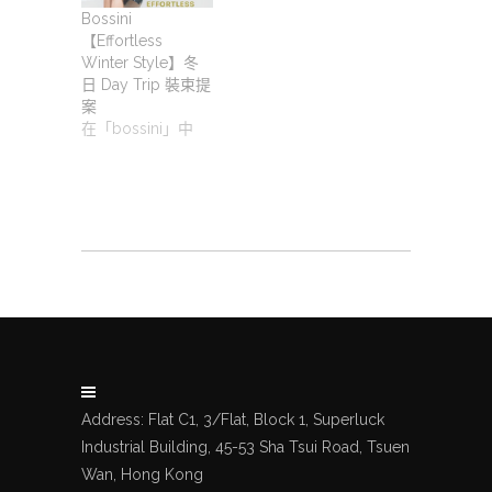
Bossini
【Effortless
Winter Style】冬
日 Day Trip 裝束提
案
在「bossini」中
Address: Flat C1, 3/Flat, Block 1, Superluck
Industrial Building, 45-53 Sha Tsui Road, Tsuen
Wan, Hong Kong