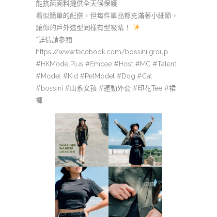
能抗菌面料提供全天候保護
看似簡單的配搭，但每件單品都充滿著小細節，
讓你的戶外造型同樣有型吸睛！
*詳情請參閱
https://www.facebook.com/bossini.group
#HKModelPlus #Emcee #Host #MC #Talent
#Model #Kid #PetModel #Dog #Cat
#bossini #山系女孩 #運動外套 #印花Tee #裙
褲