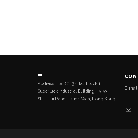
CON
Address: Flat C1, 3/Flat, Block 1,
E-mai
Superluck Industrial Building, 45-53
Sha Tsui Road, Tsuen Wan, Hong Kong
Mai