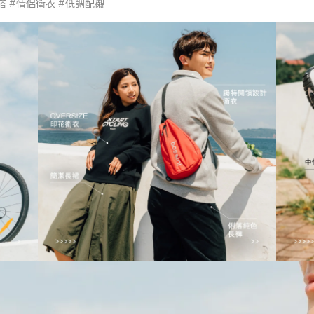
#情侶穿搭 #情侶衛衣 #低調配襯