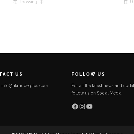
在「bossini」中
在「b
TACT US
FOLLOW US
l: info@hkmodelplus.com
For all the latest news and updat
follow us on Social Media
l
Facebook
Instagram
YouTube