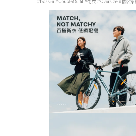
#bossini #CoupleOutfit #衛衣 #Oversize 