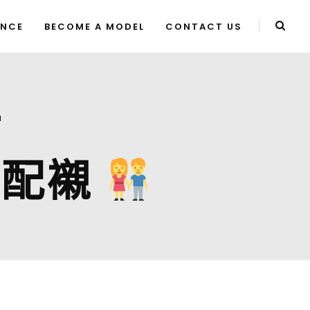
ENCE
BECOME A MODEL
CONTACT US
T
調配襯