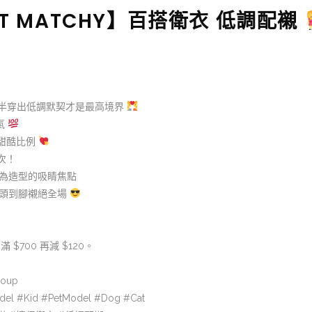
 NOT MATCHY】百搭衛衣 低調配襯
半穿出低調默契才是最高境界
帥氣
好的甜酷比例
次！
為造型的吸睛焦點
由頭到腳襯絕全場
 $700 再減 $120。
roup
el #Kid #PetModel #Dog #Cat