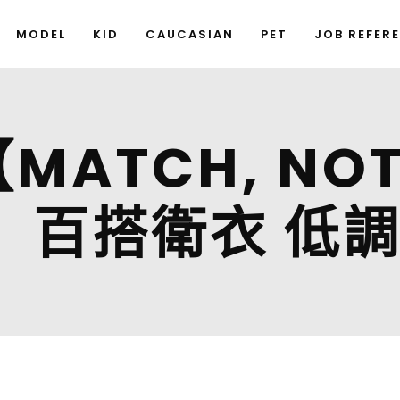
MODEL
KID
CAUCASIAN
PET
JOB REFER
【MATCH, NO
Y】百搭衛衣 低