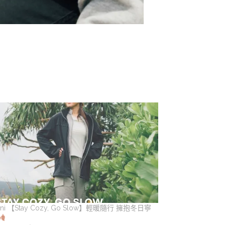
sini 【Stay Cozy, Go Slow】輕暖隨行 擁抱冬日寧