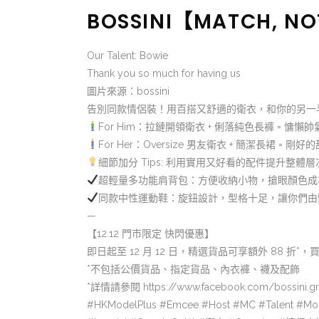
BOSSINI【MATCH,
Our Talent: Bowie
Thank you so much for having us
圖片來源：bossini
告別同款情侶裝！用百搭又舒適的衛衣，和你的另一
For Him：拉鏈開領衛衣 + 俐落純色長褲 = 慵懶
For Her：Oversize 男友衛衣 + 簡潔長裙 = 剛
細節加分 Tips: 利用實用又好看的配件提升整體層
超輕量多功能肩背包：方便收納小物，搶眼顏色成
同款中性運動鞋：旋鈕設計，型格十足，讓你們
—
【12.12 門市限定 快閃優惠】
即日起至 12 月 12 日，精選貨品可享額外 88 折*，買滿
*不包括公價貨品、指定貨品、內衣褲、襪及配飾
*詳情請參閱
https://www.facebook.com/bossini.g
#HKModelPlus #Emcee #Host #MC #Talent #Mod