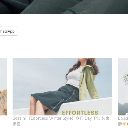
hatsApp
Bossini 【Effortless Winter Style】冬日 Day Trip 裝束
Bos
提案
靜