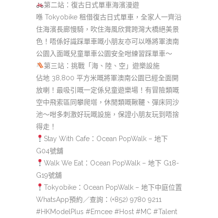
第二站：復古日式單車海濱漫遊
喺 Tokyobike 租借復古日式單車，全家人一齊沿
住海濱長廊慢騎，吹住海風欣賞跨灣大橋絕美景
色！唔係好識踩單車嘅小朋友亦可以喺將軍澳南
公園入面嘅兒童單車公園安全咁練習踩單車～
第三站：挑戰「海、陸、空」遊樂設施
佔地 38,800 平方米嘅將軍澳南公園已經全面開
放喇！最吸引嘅一定係兒童遊樂場！有冒險類嘅
空中飛索區同攀爬塔，休閒類嘅鞦韆、彈床同沙
池～咁多刺激好玩嘅設施，保證小朋友玩到唔捨
得走！
Stay With Cafe：Ocean PopWalk – 地下
G04號舖
Walk We Eat：Ocean PopWalk – 地下 G18-
G19號舖
Tokyobike：Ocean PopWalk – 地下中庭位置
WhatsApp預約／查詢：(+852) 9780 9211
#HKModelPlus #Emcee #Host #MC #Talent