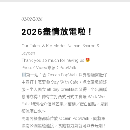
02/02/2026
2026盡情放電啦！
Our Talent & Kid Model: Nathan, Sharon &
Jayden
Thank you so much for having us
！
Photo/ Video來源：PopWalk
第一站：去 Ocean PopWalk 戶外餐廳醫肚仔
中意打卡嘅要嚟 Stay With Cafe，呢度環境超舒
服～坐入面食 all day breakfast 又得，坐出面嘆
咖啡亦得！仲有主打西式日式主食嘅 Walk We
Eat，特別推介佢哋芒果／榴槤／蛋白甜點，見到
都流晒口水～
呢兩間餐廳都係位於 Ocean PopWalk，同將軍
澳南公園無縫連接，食飽有力氣就可以去玩喇！