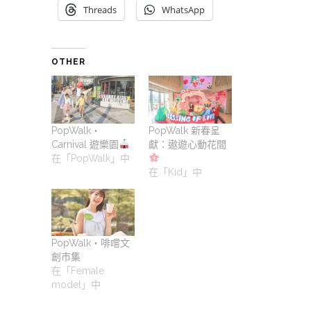
Threads
WhatsApp
OTHER
PopWalk・
PopWalk 新春呈
Carnival 遊樂園
獻：遨遊心動花間
在「PopWalk」中
在「Kid」中
PopWalk・啡嚐文
創市集
在「Female
model」中