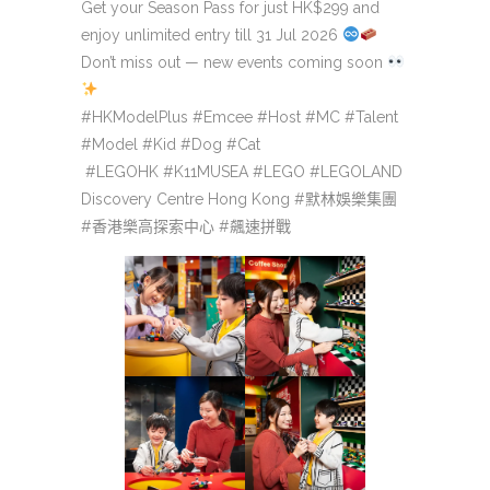
Get your Season Pass for just HK$299 and
enjoy unlimited entry till 31 Jul 2026
Don’t miss out — new events coming soon
#HKModelPlus #Emcee #Host #MC #Talent
#Model #Kid #Dog #Cat
#LEGOHK #K11MUSEA #LEGO #LEGOLAND
Discovery Centre Hong Kong #默林娛樂集團
#香港樂高探索中心 #飆速拼戰