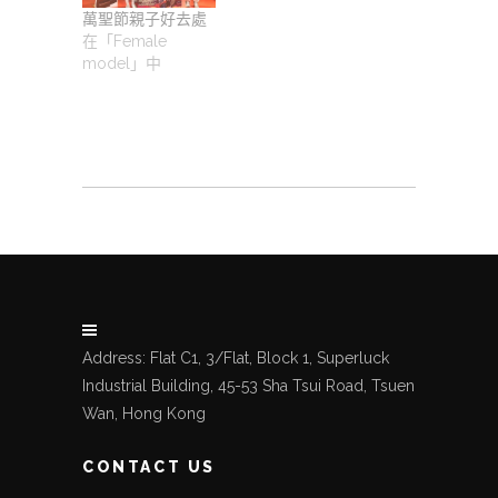
萬聖節親子好去處
在「Female
model」中
Address: Flat C1, 3/Flat, Block 1, Superluck
Industrial Building, 45-53 Sha Tsui Road, Tsuen
Wan, Hong Kong
CONTACT US