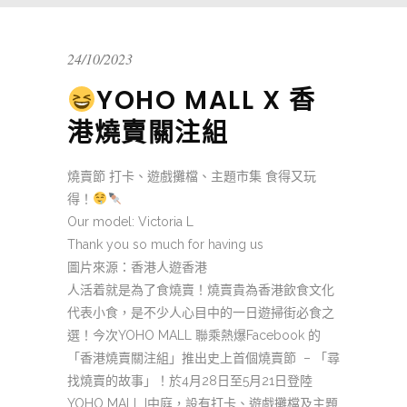
24/10/2023
YOHO MALL X 香
港燒賣關注組
燒賣節 打卡、遊戲攤檔、主題市集 食得又玩
得！
Our model: Victoria L
Thank you so much for having us
圖片來源：香港人遊香港
人活着就是為了食燒賣！燒賣貴為香港飲食文化
代表小食，是不少人心目中的一日遊掃街必食之
選！今次YOHO MALL 聯乘熱爆Facebook 的
「香港燒賣關注組」推出史上首個燒賣節 – 「尋
找燒賣的故事」！於4月28日至5月21日登陸
YOHO MALL I中庭，設有打卡、遊戲攤檔及主題