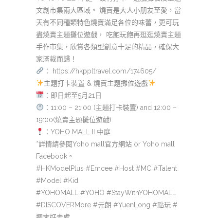
文創市集兩大區域。 燒賣是大人小朋友至愛，當
天有不同種類特色燒賣滿足各位的味蕾，更可玩
盡燒賣主題攤位遊戲， 吃飽玩飽再逛逛燒賣主題
手作市集，欣賞各類型創意十足的精品，確保大
家滿載而歸！
：
https://hkppltravel.com/174605/
主題打卡裝置 & 燒賣主題攤位遊戲
：即日起至5月21日
：
11:00 – 21:00
(主題打卡裝置) and 12:00 –
19:00(燒賣主題攤位遊戲)
：YOHO MALL II 中庭
*詳情請參閱Yoho mall官方網站 or Yoho mall
Facebook。
#HKModelPlus #Emcee #Host #MC #Talent
#Model #Kid
#YOHOMALL #YOHO #StayWithYOHOMALL
#DISCOVERMore #元朗 #YuenLong #點玩 #
週末好去處