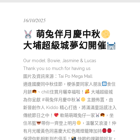
16/10/2025
萌兔伴月慶中秋
大埔超級城夢幻開催
Our model: Bowie, Jasmine & Lucas
Thank you so much for having us
圖片及資訊來源：Tai Po Mega Mall
適逢國慶同中秋佳節，梗係要同家人朋友
食住
月餅
、chill住賞月曬幸福啦！
大埔超級城
為你呈獻 #萌兔伴月慶中秋
主題佈置，由
新晉創作人 Kiddo 精心打造，將滿滿童話感注入
傳統節日之中！
軟萌萌嘅兔仔一家
，坐
住吊籃
帶你一齊登上明月
，溫馨又浪漫！仲
有月光暖黃色同喜慶大紅色嘅燈籠陣加持
，
保證你影相影到冇停手！
快啲約埋親朋好友，