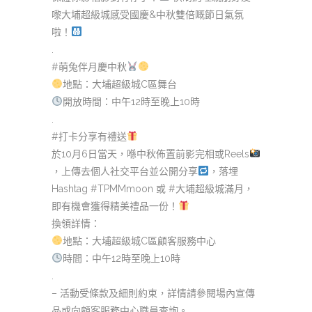
嚟大埔超級城感受國慶&中秋雙倍嘅節日氣氛
啦！
.
#萌兔伴月慶中秋
地點：大埔超級城C區舞台
開放時間：中午12時至晚上10時
.
#打卡分享有禮送
於10月6日當天，喺中秋佈置前影完相或Reels
，上傳去個人社交平台並公開分享
，落埋
Hashtag #TPMMmoon 或 #大埔超級城滿月，
即有機會獲得精美禮品一份！
換領詳情：
地點：大埔超級城C區顧客服務中心
時間：中午12時至晚上10時
.
– 活動受條款及細則約束，詳情請參閱場內宣傳
品或向顧客服務中心職員查詢。