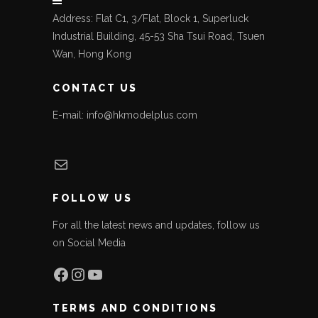
Address: Flat C1, 3/Flat, Block 1, Superluck
Industrial Building, 45-53 Sha Tsui Road, Tsuen
Wan, Hong Kong
CONTACT US
E-mail: info@hkmodelplus.com
Mail
FOLLOW US
For all the latest news and updates, follow us
on Social Media
Facebook
Instagram
YouTube
TERMS AND CONDITIONS