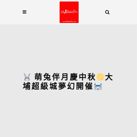
萌兔伴月慶中秋
大
埔超級城夢幻開催