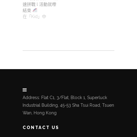
速拼戰 l 活動就嚟
結束
在「Kid」中
Address: Flat C1, 3/Flat, Block 1, Superluck
Industrial Building, 45-53 Sha Tsui Road, Tsuen
Wan, Hong Kong
CONTACT US