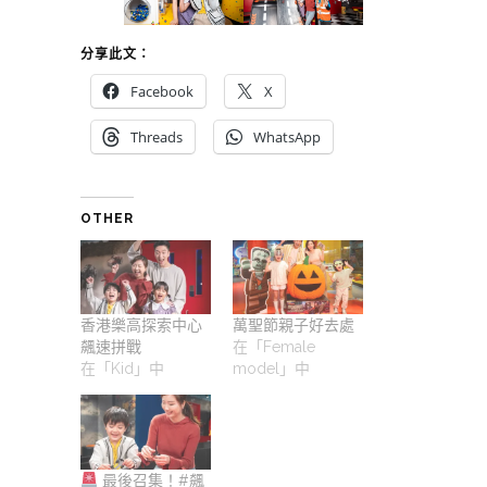
分享此文：
Facebook
X
Threads
WhatsApp
OTHER
香港樂高探索中心
萬聖節親子好去處
飆速拼戰
在「Female
在「Kid」中
model」中
最後召集！#飆