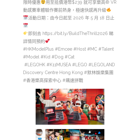
限時優惠
用至抵價港幣$239 就可享樂高® VR
動感賽車體驗作賽前熱身，極速快感再升級
活動日期：由今日起至 2026 年 5 月 18 日止
即刻去 https://bit.ly/BuildTheThrill2026 睇
詳情同預約
#HKModelPlus #Emcee #Host #MC #Talent
#Model #Kid #Dog #Cat
#LEGOHK #K11MUSEA #LEGO #LEGOLAND
Discovery Centre Hong Kong #默林娛樂集團
#香港樂高探索中心 #飆速拼戰