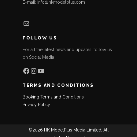
E-mail: info@hkmodelplus.com
Mail
FOLLOW US
For all the latest news and updates, follow us
on Social Media
Facebook
Instagram
YouTube
TERMS AND CONDITIONS
Booking Terms and Conditions
Privacy Policy
©2026 HK ModelPlus Media Limited, All