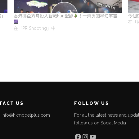
旅」
香港挪亞方舟投入智激Fun聖誕
！一齊勇闖星幻宇宙
今個
在「K
在「PR Shooting」中
TACT US
FOLLOW US
l: info@hkmodelplus.com
For all the latest news and updat
follow us on Social Media
l
Facebook
Instagram
YouTube