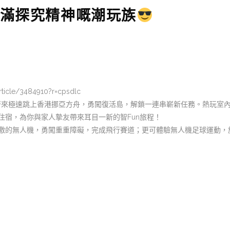
滿探究精神嘅潮玩族
article/3484910?r=cpsdlc
精神的潮玩族，齊來極速跳上香港挪亞方舟，勇闖復活島，解鎖一連串嶄新任務。
住宿，為你與家人摯友帶來耳目一新的智Fun旅程！
激的無人機，勇闖重重障礙，完成飛行賽道；更可體驗無人機足球運動，