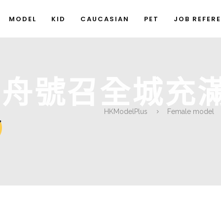
MODEL
KID
CAUCASIAN
PET
JOB REFER
方舟號召全城充
HKModelPlus
Female model