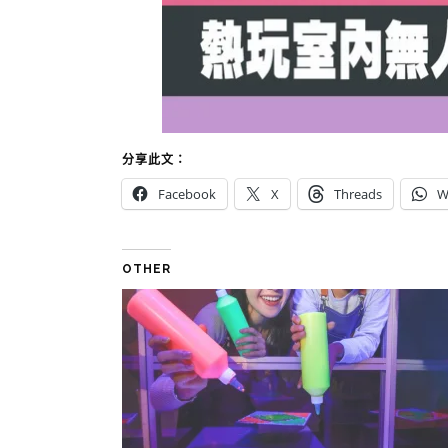
分享此文：
Facebook
X
Threads
W
OTHER