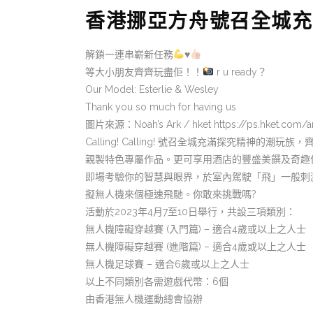
香港挪亞方舟號召全城充
解鎖一連串嶄新任務
♥️
等大小朋友齊齊玩盡佢！！
r u ready？
Our Model: Esterlie & Wesley
Thank you so much for having us
圖片來源：Noah’s Ark / hket
https://ps.hket.com/
Calling! Calling! 號召全城充滿探究
親製特色專屬作品。更可享用酒店的豐盛美饌及奇趣
即場考驗你的智慧與眼界，於室內駕駛「飛」一般刺
擬無人機來個極速飛馳。你敢來挑戰嗎?
活動於2023年4月7至10日舉行，共設三項類別：
無人機障礙穿越賽 (入門篇) – 適合4歲或以上之人士
無人機障礙穿越賽 (進階篇) – 適合4歲或以上之人士
無人機足球賽 – 適合6歲或以上之人士
以上不同類別各需遊戲代幣：6個
由香港無人機運動總會協辦