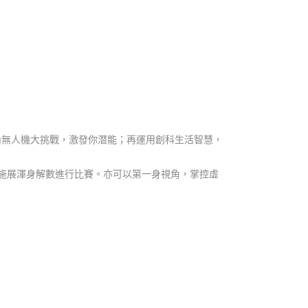
熱玩室內無人機大挑戰，激發你潛能；再運用創科生活智慧，
施展渾身解數進行比賽。亦可以第一身視角，掌控虛