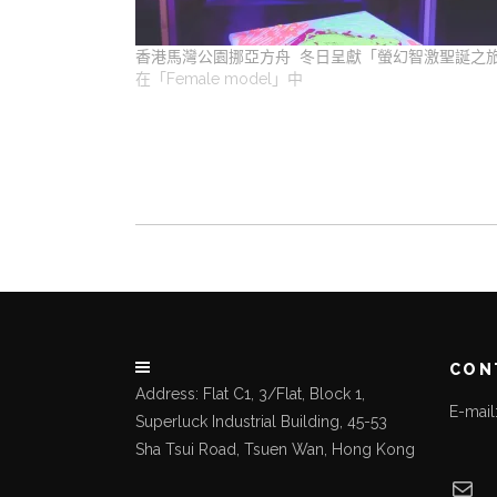
香港馬灣公園挪亞方舟 冬日呈獻「螢幻智激聖誕之
在「Female model」中
CON
Address: Flat C1, 3/Flat, Block 1,
E-mai
Superluck Industrial Building, 45-53
Sha Tsui Road, Tsuen Wan, Hong Kong
Mai