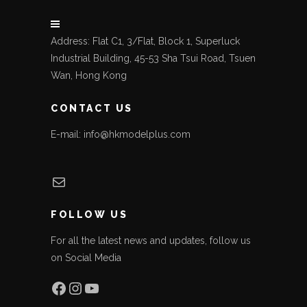
Address: Flat C1, 3/Flat, Block 1, Superluck
Industrial Building, 45-53 Sha Tsui Road, Tsuen
Wan, Hong Kong
CONTACT US
E-mail: info@hkmodelplus.com
Mail
FOLLOW US
For all the latest news and updates, follow us
on Social Media
Facebook
Instagram
YouTube