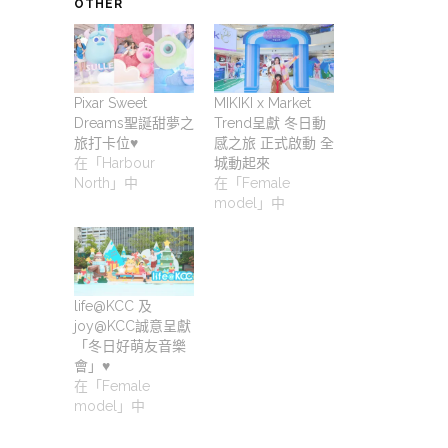
OTHER
Pixar Sweet
MIKIKI x Market
Dreams聖誕甜夢之
Trend呈獻 冬日動
旅打卡位♥️
感之旅 正式啟動 全
在「Harbour
城動起來
North」中
在「Female
model」中
life@KCC 及
joy@KCC誠意呈獻
「冬日好萌友音樂
會」♥️
在「Female
model」中