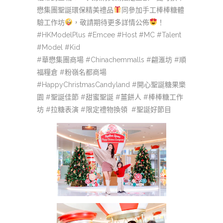
懋集團聖誕環保精美禮品
同參加手工棒棒糖體
驗工作坊
，敬請期待更多詳情公佈
！
#HKModelPlus #Emcee #Host #MC #Talent
#Model #Kid
#華懋集團商場 #Chinachemmalls #翩滙坊 #順
福糧倉 #粉嶺名都商場
#HappyChristmasCandyland #開心聖誕糖果樂
園 #聖誕佳節 #甜蜜聖誕 #薑餅人 #棒棒糖工作
坊 #拉糖表演 #限定禮物換領 #聖誕好節目