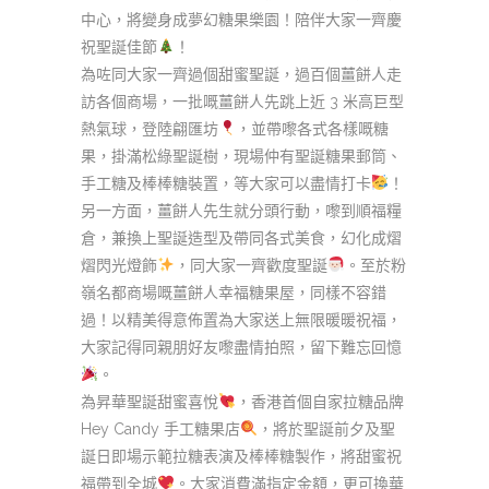
中心，將變身成夢幻糖果樂園！陪伴大家一齊慶
祝聖誕佳節
！
為咗同大家一齊過個甜蜜聖誕，過百個薑餅人走
訪各個商場，一批嘅薑餅人先跳上近 3 米高巨型
熱氣球，登陸翩匯坊
，並帶嚟各式各樣嘅糖
果，掛滿松綠聖誕樹，現場仲有聖誕糖果郵筒、
手工糖及棒棒糖裝置，等大家可以盡情打卡
！
另一方面，薑餅人先生就分頭行動，嚟到順福糧
倉，兼換上聖誕造型及帶同各式美食，幻化成熠
熠閃光燈飾
，同大家一齊歡度聖誕
。至於粉
嶺名都商場嘅薑餅人幸福糖果屋，同樣不容錯
過！以精美得意佈置為大家送上無限暖暖祝福，
大家記得同親朋好友嚟盡情拍照，留下難忘回憶
。
為昇華聖誕甜蜜喜悅
，香港首個自家拉糖品牌
Hey Candy 手工糖果店
，將於聖誕前夕及聖
誕日即場示範拉糖表演及棒棒糖製作，將甜蜜祝
福帶到全城
。大家消費滿指定金額，更可換華