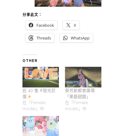
分享此文：
Facebook
X
Threads
WhatsApp
OTHER
近 40 隻 #發光巨
葵芳新都會廣場
蛋
「果藝甜園」
在「Female
在「Female
model」中
model」中