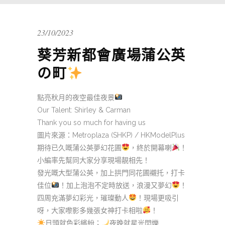
23/10/2023
葵芳新都會廣場蒲公英
の町
點亮秋月的夜空最佳夜景
Our Talent: Shirley & Carman
Thank you so much for having us
圖片來源：Metroplaza (SHKP) / HKModelPlus
期待已久嘅蒲公英夢幻花圃
，終於開幕喇
！
小編率先幫同大家分享現場靚相先！
發光嘅大型蒲公英，加上拱門同花圃襯托，打卡
佳位
！加上泡泡不定時放送，浪漫又夢幻
！
四周充滿夢幻彩光，璀璨動人
！現場更吸引
呀，大家嚟影多幾張女神打卡相啦
！
日頭就色彩繽紛；
夜晚就星光閃爍