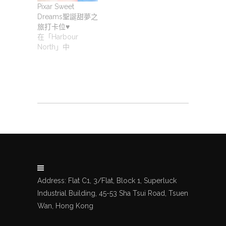
Pixar Sweet
Dreams聖誕甜夢之
旅打卡位♥️
在「Harbour
North」中
Address: Flat C1, 3/Flat, Block 1, Superluck
Industrial Building, 45-53 Sha Tsui Road, Tsuen
Wan, Hong Kong