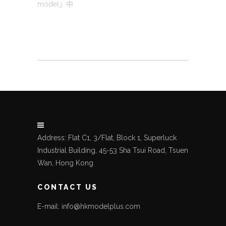
model」中
Address: Flat C1, 3/Flat, Block 1, Superluck
Industrial Building, 45-53 Sha Tsui Road, Tsuen
Wan, Hong Kong
CONTACT US
E-mail: info@hkmodelplus.com