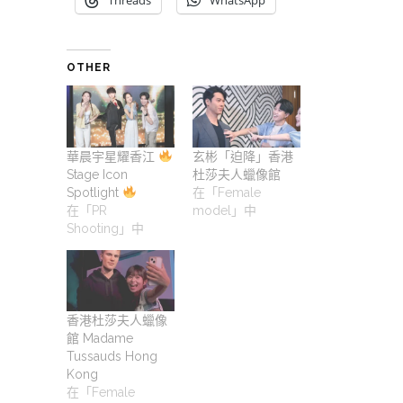
OTHER
華晨宇星耀香江
玄彬「迫降」香港
Stage Icon
杜莎夫人蠟像館
Spotlight
在「Female
在「PR
model」中
Shooting」中
香港杜莎夫人蠟像
館 Madame
Tussauds Hong
Kong
在「Female