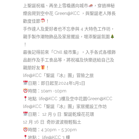
上聖誕祝福、再坐上雪橇邁向城市
，穿過神秘
煙囪爬到空中花 Green@KCC ，與聖誕老人隊長
歡度佳節
！
手作達人及愛好者也不忘參與 4 大特色工作坊，
親手製作潮物飾品及家居擺設，增添聖誕氛圍
！
最後記得前來「Chill 級市集」，入手各式各樣飾
品創作及手工食品等，將祝福及快樂送給自己及
親朋好友
！
life@KCC「聖誕『冰』團」冒險之旅
日期：即日起至2024年1月1日
時間：10am -10pm
地點: life@KCC 3樓及空中花園Green@KCC
life@KCC「聖誕『冰』團」家居擺設工作坊
日期： 12 月 9 日: 聖誕乾燥花花環
12 月 16 日: 奇妙波波樹輕黏土
時間：4:30pm – 5:30pm
地點：
life@KCC
3 樓