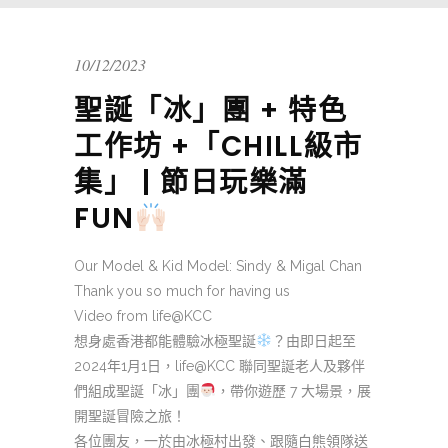
10/12/2023
聖誕「冰」團 + 特色
工作坊 +「CHILL級市
集」 | 節日玩樂滿
FUN
Our Model & Kid Model: Sindy & Migal Chan
Thank you so much for having us
Video from life@KCC
想身處香港都能體驗冰極聖誕
？由即日起至
2024年1月1日，life@KCC 聯同聖誕老人及夥伴
們組成聖誕「冰」團
，帶你遊歷 7 大場景，展
開聖誕冒險之旅！
各位團友，一於由冰極村出發、跟隨白熊領隊送