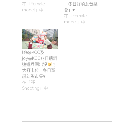
在「Female
「冬日好萌友音樂
model」中
會」♥️
在「Female
model」中
life@KCC及
joy@KCC冬日萌貓
速遞兵團出沒
3
大打卡位 + 冬日聖
誕幻彩市集
♥️
在「PR
Shooting」中