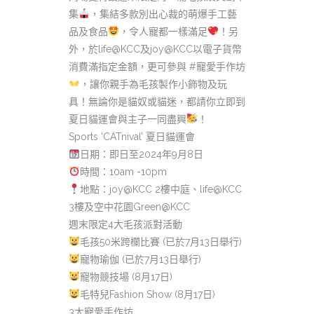
集
，集結多款別出心裁的萌爆手工藝
品及食品
，令人寵都一樣滿足
！另
外，於life@KCC及joy@KCC以電子貨幣
消費滿指定金額，更可參與 #寵愛手作坊
，讓你親手為毛孩製作小飾物及玩
具！無論你是貓奴或貓迷，都請你立即到
夏日貓運會與主子一同盡興
！
Sports ‘CATnival’ 夏日貓運會
日期：即日至2024年9月8日
時間：10am -10pm
地點：joy@KCC 2樓中庭、life@KCC
3樓及空中花園Green@KCC
週末限定4大毛孩派對活動
毛孩50米跨欄比賽 (已於7月13日舉行)
寵物瑜伽 (已於7月13日舉行)
寵物競技場 (8月17日)
毛特兒Fashion Show (8月17日)
3大寵愛手作坊