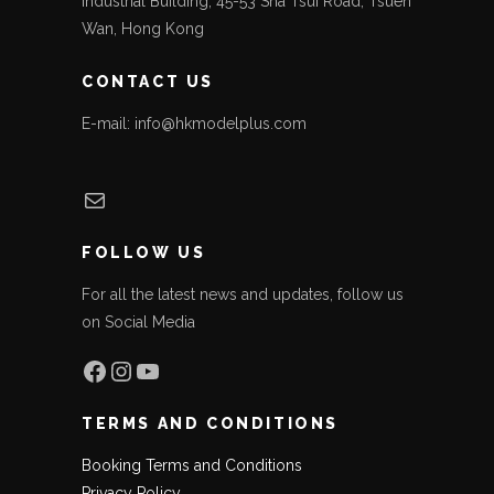
Industrial Building, 45-53 Sha Tsui Road, Tsuen
Wan, Hong Kong
CONTACT US
E-mail: info@hkmodelplus.com
Mail
FOLLOW US
For all the latest news and updates, follow us
on Social Media
Facebook
Instagram
YouTube
TERMS AND CONDITIONS
Booking Terms and Conditions
Privacy Policy