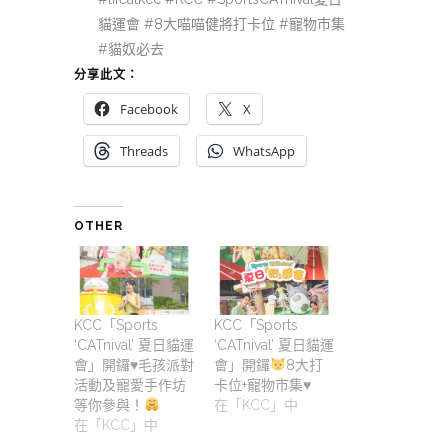
貓運會 #8大喵喵健將打卡位 #寵物市集
#貓奴必去
分享此文：
Facebook
X
Threads
WhatsApp
OTHER
KCC「Sports
KCC「Sports
‘CATnival’ 夏日貓運
‘CATnival’ 夏日貓運
會」開鑼
♥️
毛孩派對
會」開鑼
8大打
活動及寵愛手作坊
卡位+寵物市集
♥️
等你參與！
在「KCC」中
在「KCC」中