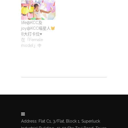
life@KCC及
joy@KCC喵星人
8大打卡位
♥️
在「Female
model」中
Address: Flat C1, 3/Flat, Block 1, Superluck