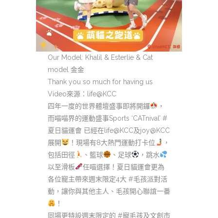
Our Model: Khalil & Esterlie & Cat
model 金金
Thank you so much for having us
Video來源：life@KCC
四年一度的世界體壇盛事即將開鑼
，
而喵喵界的運動盛事Sports ‘CATnival’ #
夏日貓運會 已經在life@KCC及joy@KCC
展開
！現場有8大熱門運動打卡位
，
包括田徑
、籃球
、足球
，跳水
以至滑板
任喵選擇！夏日貓運會更為
各位寵主帶來週末限定4大 #毛孩派對活
動，讓你與其他主人、毛孩開心聯誼一番
！
同場更特設週末限定的 #寵毛孩及文創市