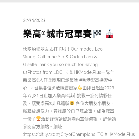
24/10/2023
樂高®城市冠軍賽
Our model: Leo
快啲約埋朋友去打卡啦！
Wong, Catherine Yip & Caden Lam &
Giselle
Thank you so much for having
usPhotos from LDCHK & HKModelPlus
一隊全
®
#
新樂高
人仔兵團現已聚集喺
香港樂高探索中
2023
心
，召集各位勇敢嘅冒險家
由即日起至
7
31
®
年
月
日止加入樂高
城市挑戰一系列精彩任
®
務，感受樂高
非凡體驗
各位大朋友小朋友，
嚟釋放想像力，尋找屬於自己嘅故事，成為冠軍
一份子
活動詳情請留意場內宣傳海報
，詳情請
參閱官方網站。
網址
:https://bit.ly/2023CityofChampions_TC #HKModelPlus