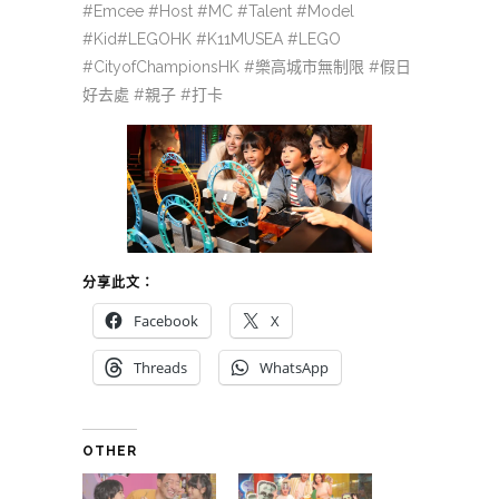
#Emcee #Host #MC #Talent #Model
#Kid#LEGOHK #K11MUSEA #LEGO
#CityofChampionsHK #
#
樂高城市無制限
假日
#
#
好去處
親子
打卡
分享此文：
Facebook
X
Threads
WhatsApp
OTHER