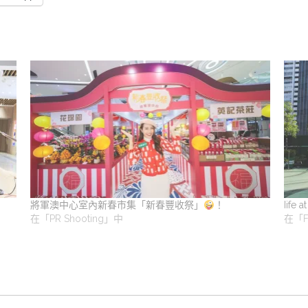
將軍澳中心室內新春市集「新春豐收祭」
！
Iife
在「PR Shooting」中
在「F