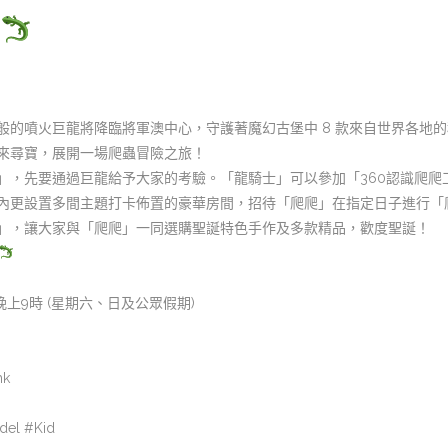
般的噴火巨龍將降臨將軍澳中心，守護著魔幻古堡中 8 款來自世界各地
來尋寶，展開一場爬蟲冒險之旅！
」，先要通過巨龍給予大家的考驗。「龍騎士」可以參加「360認識爬爬
內更設置多間主題打卡佈置的豪華房間，招待「爬爬」在指定日子進行「
集」，讓大家與「爬爬」一同選購聖誕特色手作及多款精品，歡度聖誕！
至晚上9時 (星期六、日及公眾假期)
hk
del #Kid