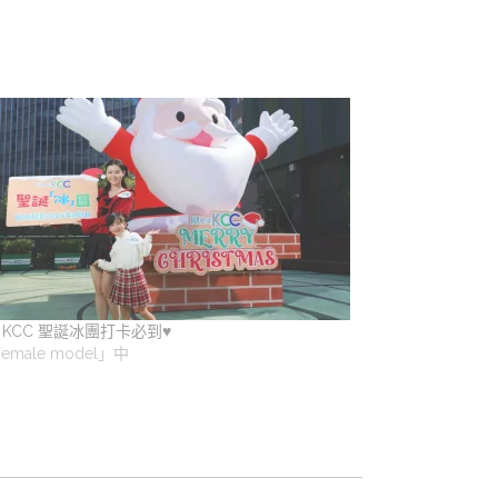
 at KCC 聖誕冰團打卡必到♥️
emale model」中