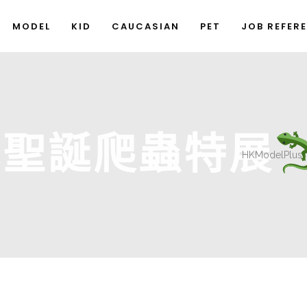
MODEL
KID
CAUCASIAN
PET
JOB REFER
心聖誕爬蟲特展
HKModelPlus