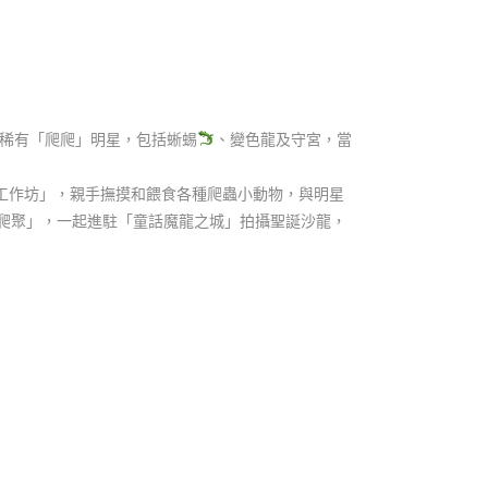
的稀有「爬爬」明星，包括蜥蜴
、變色龍及守宮，當
工作坊」，親手撫摸和餵食各種爬蟲小動物，與明星
爬聚」，一起進駐「童話魔龍之城」拍攝聖誕沙龍，