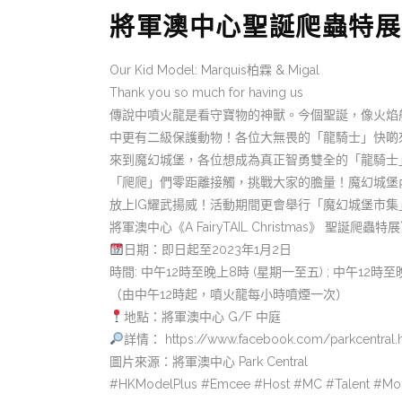
將軍澳中心聖誕爬蟲特展
Our Kid Model: Marquis柏霖 & Migal
Thank you so much for having us
傳說中噴火龍是看守寶物的神獸。今個聖誕，像火焰
中更有二級保護動物！各位大無畏的「龍騎士」快啲
來到魔幻城堡，各位想成為真正智勇雙全的「龍騎士
「爬爬」們零距離接觸，挑戰大家的膽量！魔幻城堡
放上IG耀武揚威！活動期間更會舉行「魔幻城堡市
將軍澳中心《A FairyTAIL Christmas》 聖誕爬蟲特展
日期：即日起至2023年1月2日
時間: 中午12時至晚上8時 (星期一至五) ; 中午12時
（由中午12時起，噴火龍每小時噴煙一次）
地點：將軍澳中心 G/F 中庭
詳情： https://www.facebook.com/parkcentral.
圖片來源：將軍澳中心 Park Central
#HKModelPlus #Emcee #Host #MC #Talent #Mo