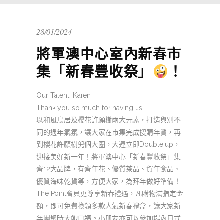
28/01/2024
將軍澳中心室內新春市
集「新春豐收祭」
！
Our Talent: Karen
Thank you so much for having us
以和風鳥居及櫻花許願樹兩大元素，打造與別不
同的過年氣氛，讓大家在市集完成搜購年貨，再
到櫻花許願樹兜個大圈，大運立即Double up，
迎接美好新一年！將軍澳中心「新春豐收祭」集
齊12大品牌，有齊年花、優質茶品、賀年食品、
優質海味乾貨等，方便大家，為拜年做好準備！
The Point會員更尊享新春禮遇，凡購物滿指定金
額，即可免費換領多款人氣新春禮盒，讓大家新
年團聚時大飽口福。小朋友亦可以參加場內日式