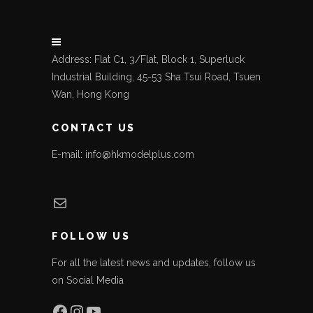
Address: Flat C1, 3/Flat, Block 1, Superluck
Industrial Building, 45-53 Sha Tsui Road, Tsuen
Wan, Hong Kong
CONTACT US
E-mail: info@hkmodelplus.com
Mail
FOLLOW US
For all the latest news and updates, follow us
on Social Media
Facebook
Instagram
YouTube