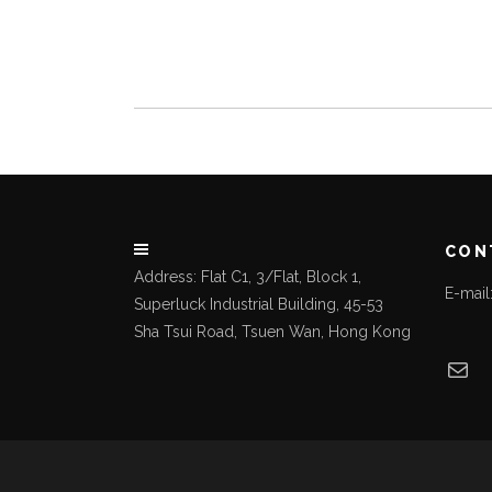
CON
Address: Flat C1, 3/Flat, Block 1,
E-mai
Superluck Industrial Building, 45-53
Sha Tsui Road, Tsuen Wan, Hong Kong
Mai