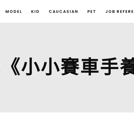
MODEL
KID
CAUCASIAN
PET
JOB REFER
心《小小賽車手