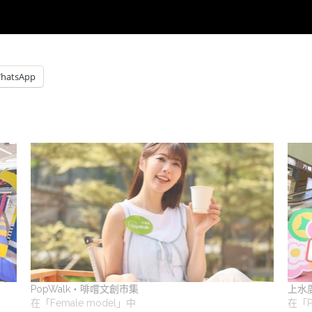
hatsApp
PopWalk・啡嚐文創市集
上水
在「Female model」中
在「P