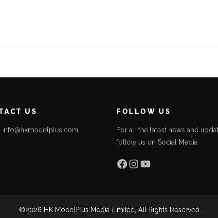
TACT US
FOLLOW US
l: info@hkmodelplus.com
For all the latest news and updat
follow us on Social Media
l
Facebook
Instagram
YouTube
©2026 HK ModelPlus Media Limited, All Rights Reserved