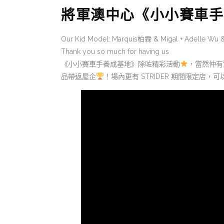
將軍澳中心《小小賽車手
Our Kid Model: Marquis柏霖 & Migal + Adelle Wu
Thank you so much for having us
《小小賽車手養成基地》除咗精彩活動
，當然仲有
品帶返屋企
！場內更有 STRIDER 期間限定店，可以