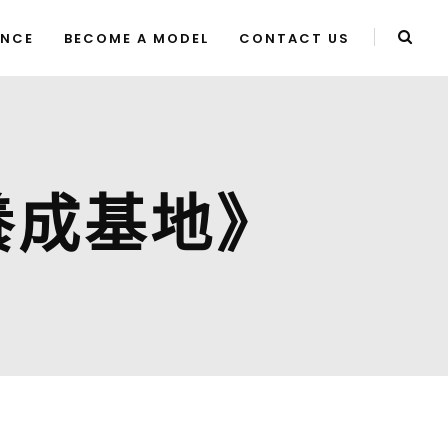
ENCE
BECOME A MODEL
CONTACT US
養成基地》