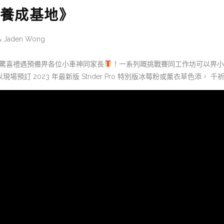
養成基地》
 & Jaden Wong
驚喜禮遇預備畀各位小車神同家長
！一系列嘅挑戰賽同工作坊可以畀小
現場預訂 2023 年最新版 Strider Pro 特別版冰莓粉或薰衣草色添， 