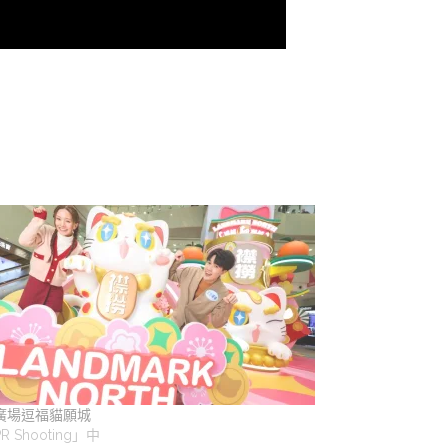
廣場逗福貓願城
R Shooting」中