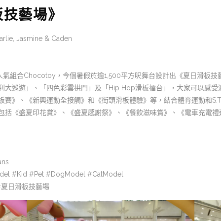
板技藝場》
rlie, Jasmine & Caden
氣組合Chocotoy，今個暑假於逾1,500平方呎舞台設計出《夏日滑
大巡遊」、「四色彩雲拱門」及「Hip Hop滑板擂台」，大家可以感
》、《新興運動全接觸》和《街頭滑板體驗》等，結合體育運動和S.T.E
《盛夏印花賞》、《盛夏感謝祭》、《餐飲滋味賞》、《電車充電禮遇》以及
ans
del #Kid #Pet #DogModel #CatModel
級城 #夏日滑板技藝場