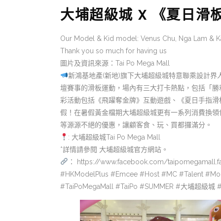
大埔超級城 X 《夏日滑
Our Model & Kid model: Venus Chu, Nga Lam & Ka
Thank you so much for having us
圖片及資訊來源：Tai Po Mega Mall
新鴻基地產(新地)旗下大埔超級城特意聯乘設計界人
壇賽事的滑板運動，場內有三大打卡熱點，包括「勝利
彩活動包括《飛躍奪金牌》互動遊戲、《夏日手指滑板賽
假！在暑假黃金檔期大埔超級城更有一系列消費換領包括
等源源不絕的優惠，讓顧客食、玩、買都攞滿分。
: 大埔超級城Tai Po Mega Mall
*詳情請參閱 大埔超級城官方網站。
： https://www.facebook.com/taipomegamall.f
#HKModelPlus #Emcee #Host #MC #Talent #Mo
#TaiPoMegaMall #TaiPo #SUMMER #大埔超