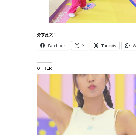
分享此文：
Facebook
X
Threads
W
OTHER