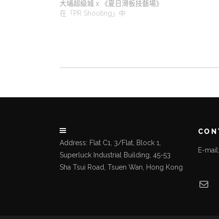
大埔超級城 x 《夏日滑板技藝場》
在「PR Shooting」中
CON
Address: Flat C1, 3/Flat, Block 1,
E-mai
Superluck Industrial Building, 45-53
Sha Tsui Road, Tsuen Wan, Hong Kong
Mai