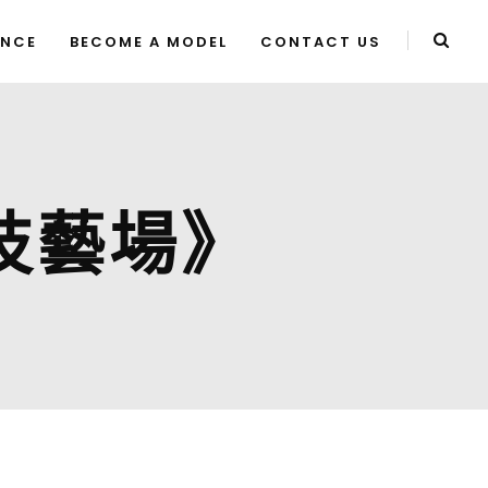
ENCE
BECOME A MODEL
CONTACT US
技藝場》