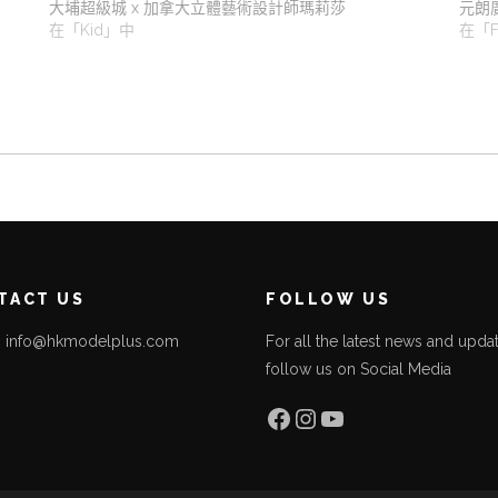
大埔超級城 x 加拿大立體藝術設計師瑪莉莎
元朗廣
在「Kid」中
在「F
TACT US
FOLLOW US
l: info@hkmodelplus.com
For all the latest news and updat
follow us on Social Media
l
Facebook
Instagram
YouTube