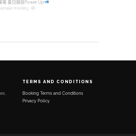
場 夏日競技Power Up
emale model」中
TERMS AND CONDITIONS
es,
Booking Terms and Conditions
Privacy Policy