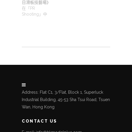
日滑板技藝場》
在「PR
Shooting」中
Address: Flat C1, 3/Flat, Block 1, Superluck
Industrial Building, 45-53 Sha Tsui Road, Tsuen
Wan, Hong Kong
CONTACT US