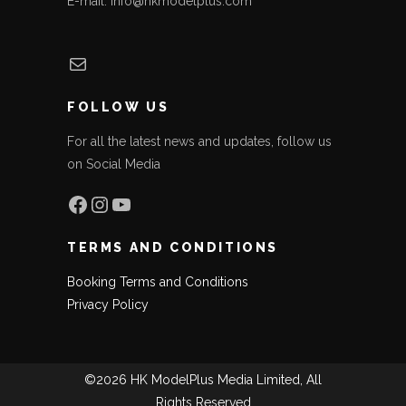
E-mail: info@hkmodelplus.com
Mail
FOLLOW US
For all the latest news and updates, follow us
on Social Media
Facebook
Instagram
YouTube
TERMS AND CONDITIONS
Booking Terms and Conditions
Privacy Policy
©2026 HK ModelPlus Media Limited, All
Rights Reserved