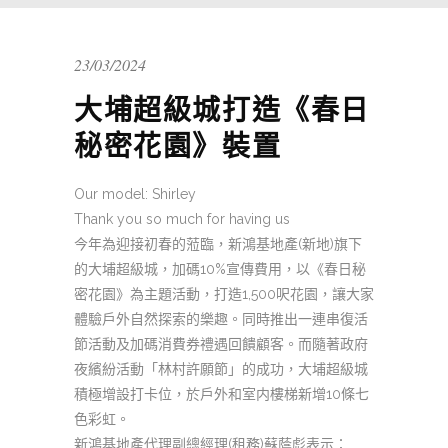
23/03/2024
大埔超級城打造《春日
秘密花園》裝置
Our model: Shirley
Thank you so much for having us
今年為迎接初春的蒞臨，新鴻基地產(新地)旗下
的大埔超級城，加碼10%宣傳費用，以《春日秘
密花園》為主題活動，打造1,500呎花園，讓大家
體驗戶外自然探索的樂趣。同時推出一連串復活
節活動及加碼消費券禮遇回饋顧客。而隨著政府
夜繽紛活動「林村許願節」的成功，大埔超級城
積極增設打卡位，於戶外和室内樓梯新增10條七
色彩虹。
新鴻基地產代理副總經理(租務)蘇蔭彪表示：