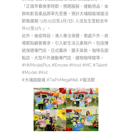
「正值早春換季時節，預期服裝、運動用品、金
飾和影音產品將率先受惠，預計大埔超級城復活
節推廣期 (3月29日至4月7日) 人流及生意較去年
升10至15% 」。
此外，後疫時段，港人專注保健、樂處戶外，商
場緊貼顧客需求，引入新生活元素租戶，包括傳
統保健專門店、日式藥房、露天茶飲、咖啡及甜
點店、大型戶外運動專門店、𠖥物咖啡館等。
#HKModelPlus #Emcee #Host #MC #Talent
#Model #Kid
#大埔超級城 #TaiPoMegaMall #復活節